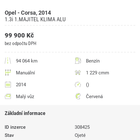
Opel - Corsa, 2014
1.3i 1.MAJITEL KLIMA ALU
99 900 Kč
bez odpočtu DPH
94 064 km
Benzín
Manuální
1 229 cmm
2014
()
Malý vůz
Červená
Základní informace
ID inzerce
308425
Stav
Ojeté