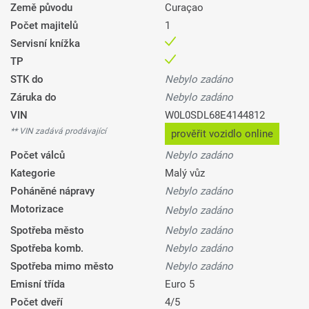
Země původu
Curaçao
Počet majitelů
1
Servisní knížka
TP
STK do
Nebylo zadáno
Záruka do
Nebylo zadáno
VIN
W0L0SDL68E4144812
** VIN zadává prodávající
prověřit vozidlo online
Počet válců
Nebylo zadáno
Kategorie
Malý vůz
Poháněné nápravy
Nebylo zadáno
Motorizace
Nebylo zadáno
Spotřeba město
Nebylo zadáno
Spotřeba komb.
Nebylo zadáno
Spotřeba mimo město
Nebylo zadáno
Emisní třída
Euro 5
Počet dveří
4/5