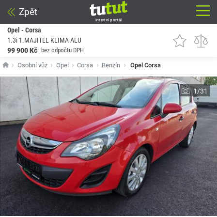
Zpět
Inzertní portál
Opel - Corsa
1.3i 1.MAJITEL KLIMA ALU
99 900 Kč
bez odpočtu DPH
Osobní vůz
Opel
Corsa
Benzín
Opel Corsa
1/31