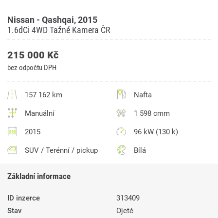
Nissan - Qashqai, 2015
1.6dCi 4WD Tažné Kamera ČR
215 000 Kč
bez odpočtu DPH
157 162 km
Nafta
Manuální
1 598 cmm
2015
96 kW (130 k)
SUV / Terénní / pickup
Bílá
Základní informace
ID inzerce
313409
Stav
Ojeté