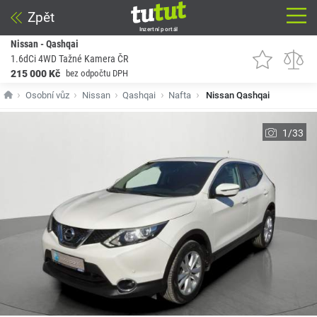
Zpět
Inzertní portál
Nissan - Qashqai
1.6dCi 4WD Tažné Kamera ČR
215 000 Kč
bez odpočtu DPH
Osobní vůz
Nissan
Qashqai
Nafta
Nissan Qashqai
1/33