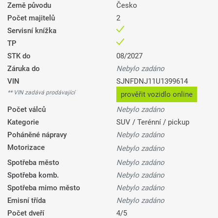
Země původu
Česko
Počet majitelů
2
Servisní knížka
TP
STK do
08/2027
Záruka do
Nebylo zadáno
VIN
SJNFDNJ11U1399614
** VIN zadává prodávající
prověřit vozidlo online
Počet válců
Nebylo zadáno
Kategorie
SUV / Terénní / pickup
Poháněné nápravy
Nebylo zadáno
Motorizace
Nebylo zadáno
Spotřeba město
Nebylo zadáno
Spotřeba komb.
Nebylo zadáno
Spotřeba mimo město
Nebylo zadáno
Emisní třída
Nebylo zadáno
Počet dveří
4/5