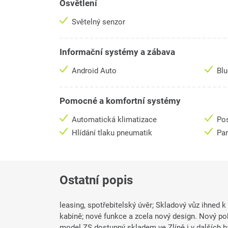
Osvětlení
Světelný senzor
Informační systémy a zábava
Android Auto
Bl
Pomocné a komfortní systémy
Automatická klimatizace
Pos
Hlídání tlaku pneumatik
Pa
Ostatní popis
leasing, spotřebitelský úvěr; Skladový vůz ihned 
kabině; nové funkce a zcela nový design. Nový 
model ZS dostupný skladem ve Zlíně i v dalších b