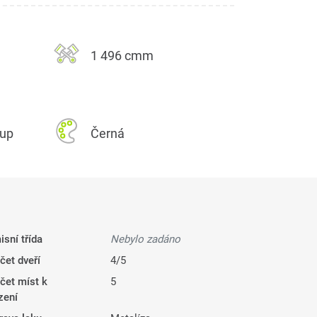
1 496 cmm
kup
Černá
isní třída
Nebylo zadáno
čet dveří
4/5
čet míst k
5
zení