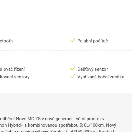
uetooth
Palubní počítač
ilovač řízení
Dešťový senzor
rkovací senzory
Vyhřívaná boční zrcátka
k odběru! Nové MG ZS v nové generaci - větší prostor v
pohon Hybrid+ s kombinovanou spotřebou 5; 0L/100km. Nový
arvách a stupních výbavy. Záruka 7 let/150.000km. Kontakt