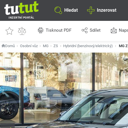
Hledat
Inzerovat
INZERTNÍ PORTÁL
Tisknout PDF
Sdílet
Naps
Domů
Osobní vůz
MG
ZS
Hybridní (benzínový/elektrický)
MG Z