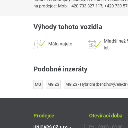
na prodejce: Mob: +420 733 327 117; +420 739 57
Výhody tohoto vozidla
Mladší než 
Málo najeto
let
Podobné inzeráty
MG
MG ZS
MG ZS - Hybridní (benzínový/elektri
Prodejce
Otevírací doba
UNICARS CZ s.r.o. -
Po
00:00 - 00:00