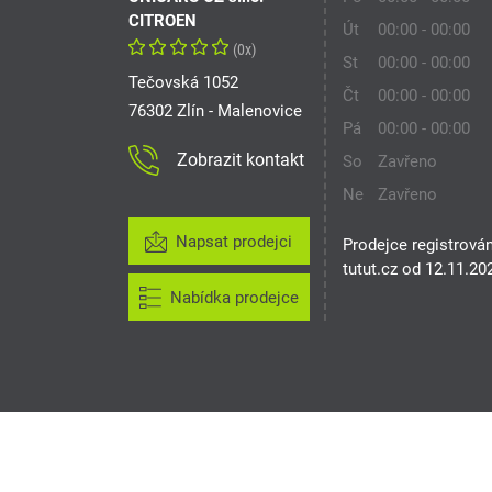
CITROEN
Út
00:00 - 00:00
(0x)
St
00:00 - 00:00
Tečovská 1052
Čt
00:00 - 00:00
76302 Zlín - Malenovice
Pá
00:00 - 00:00
Zobrazit kontakt
So
Zavřeno
Ne
Zavřeno
Napsat prodejci
Prodejce registrová
tutut.cz od 12.11.20
Nabídka prodejce