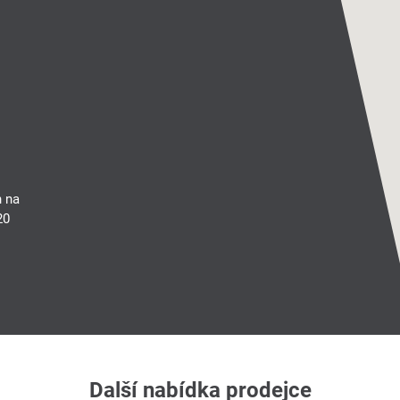
n na
20
Další nabídka prodejce