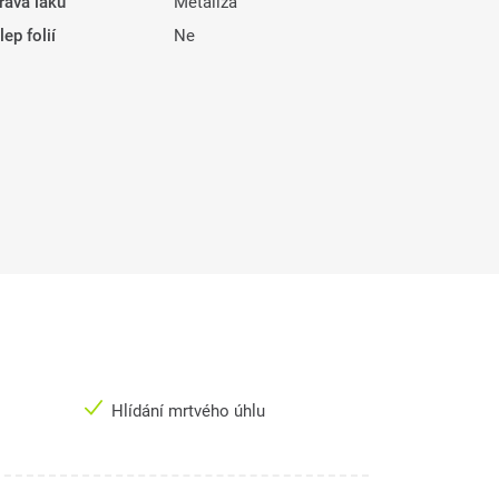
rava laku
Metalíza
ep folií
Ne
Hlídání mrtvého úhlu
R