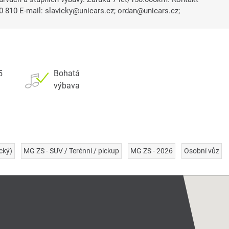
0 810 E-mail: slavicky@unicars.cz; ordan@unicars.cz;
5
Bohatá
výbava
cký)
MG ZS - SUV / Terénní / pickup
MG ZS - 2026
Osobní vůz