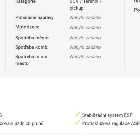
Úp
Kategorie
SUV / Terénní /
pickup
Pol
Poháněné nápravy
Nebylo zadáno
Motorizace
Nebylo zadáno
Spotřeba město
Nebylo zadáno
Spotřeba komb.
Nebylo zadáno
Spotřeba mimo
Nebylo zadáno
město
S
Stabilizační systém ESP
dování jízdních pruhů
Protiskluzová regulace AS