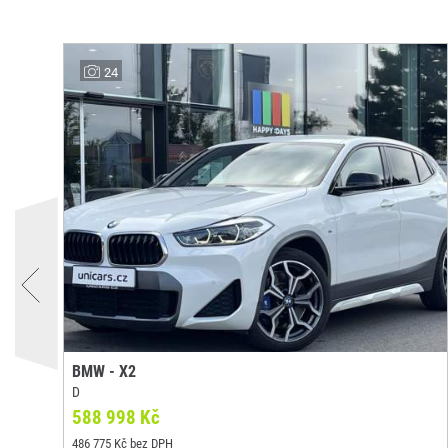
24
BMW - X2
D
588 998 Kč
486 775 Kč bez DPH