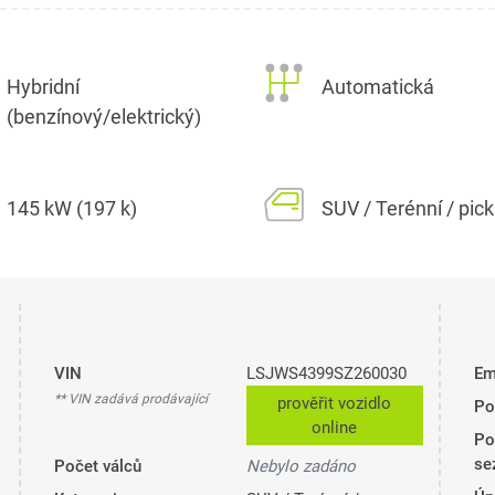
Hybridní
Automatická
(benzínový/elektrický)
145 kW (197 k)
SUV / Terénní / pic
VIN
LSJWS4399SZ260030
Em
** VIN zadává prodávající
prověřit vozidlo
Po
online
Po
se
Počet válců
Nebylo zadáno