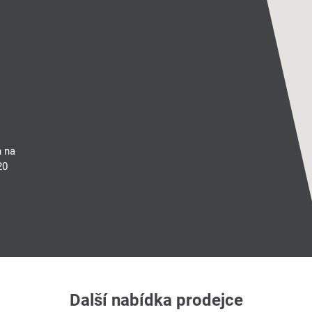
n na
20
Další nabídka prodejce