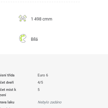
1 498 cmm
Bílá
isní třída
Euro 6
čet dveří
4/5
čet míst k
5
zení
rava laku
Nebylo zadáno