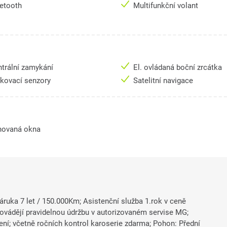
uetooth
Multifunkční volant
trální zamykání
El. ovládaná boční zrcátka
rkovací senzory
Satelitní navigace
novaná okna
Záruka 7 let / 150.000Km; Asistenční služba 1.rok v ceně
provádějí pravidelnou údržbu v autorizovaném servise MG;
ení; včetně ročních kontrol karoserie zdarma; Pohon: Přední