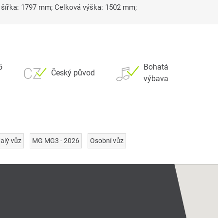
 šířka: 1797 mm; Celková výška: 1502 mm;
5
Bohatá
Český původ
výbava
alý vůz
MG MG3 - 2026
Osobní vůz