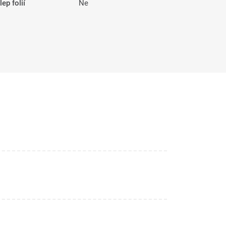
ep folií
Ne
R