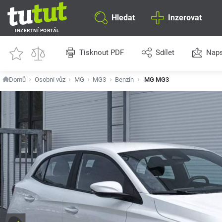
Hledat
Inzerovat
INZERTNÍ PORTÁL
Tisknout PDF
Sdílet
Naps
Domů
Osobní vůz
MG
MG3
Benzín
MG MG3