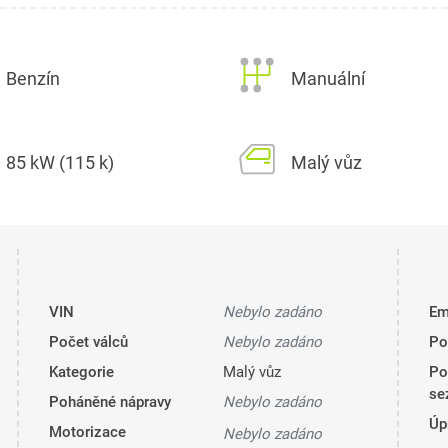
Benzín
Manuální
85 kW (115 k)
Malý vůz
VIN
Nebylo zadáno
Em
Počet válců
Nebylo zadáno
Po
Kategorie
Malý vůz
Po
se
Poháněné nápravy
Nebylo zadáno
Úp
Motorizace
Nebylo zadáno