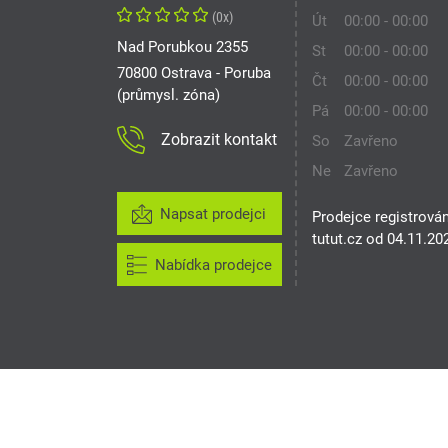
(0x)
Út
00:00 - 00:00
Nad Porubkou 2355
St
00:00 - 00:00
70800 Ostrava - Poruba
Čt
00:00 - 00:00
(průmysl. zóna)
Pá
00:00 - 00:00
Zobrazit kontakt
So
Zavřeno
Ne
Zavřeno
Napsat prodejci
Prodejce registrová
tutut.cz od 04.11.20
Nabídka prodejce