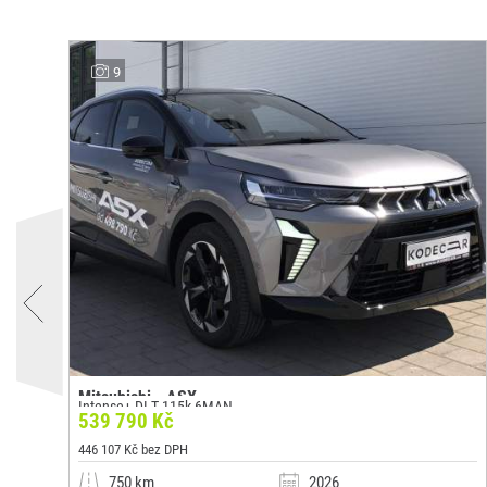
9
Mitsubishi - ASX
Intense+ DI-T 115k 6MAN
539 790 Kč
446 107 Kč bez DPH
750 km
2026