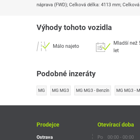
náprava (FWD); Celková délka: 4113 mm; Celková
Výhody tohoto vozidla
Mladší než 
Málo najeto
let
Podobné inzeráty
MG
MG MG3
MG MG3 - Benzín
MG MG3 - M
Prodejce
Otevírací doba
Ostrava
Po
00:00 - 00:00