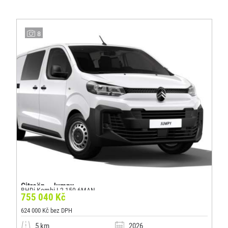
8
Citroën - Jumpy
BHDi Kombi L2 150 6MAN
755 040 Kč
624 000 Kč bez DPH
5 km
2026