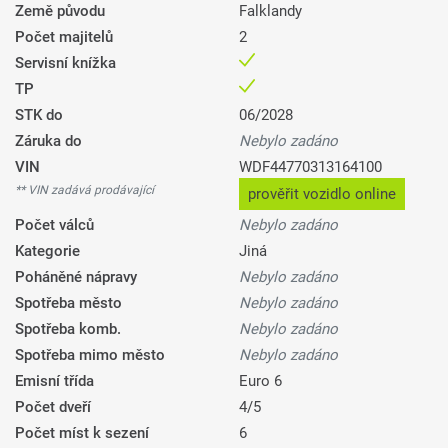
Země původu
Falklandy
Počet majitelů
2
Servisní knížka
TP
STK do
06/2028
Záruka do
Nebylo zadáno
VIN
WDF44770313164100
** VIN zadává prodávající
prověřit vozidlo online
Počet válců
Nebylo zadáno
Kategorie
Jiná
Poháněné nápravy
Nebylo zadáno
Spotřeba město
Nebylo zadáno
Spotřeba komb.
Nebylo zadáno
Spotřeba mimo město
Nebylo zadáno
Emisní třída
Euro 6
Počet dveří
4/5
Počet míst k sezení
6