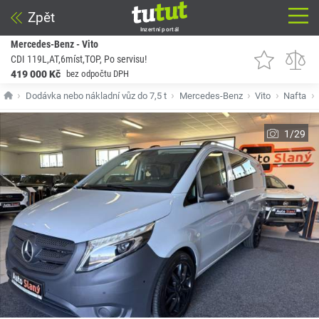
Zpět
Inzertní portál
Mercedes-Benz - Vito
CDI 119L,AT,6míst,TOP, Po servisu!
419 000 Kč
bez odpočtu DPH
Dodávka nebo nákladní vůz do 7,5 t
Mercedes-Benz
Vito
Nafta
1/29