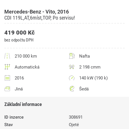
Mercedes-Benz - Vito, 2016
CDI 119L,AT,6míst,TOP, Po servisu!
419 000 Kč
bez odpočtu DPH
210 000 km
Nafta
Automatická
2 198 cmm
2016
140 kW (190 k)
Jiná
Šedá
Základní informace
ID inzerce
308691
Stav
Ojeté