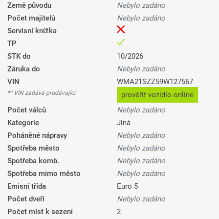
Země původu
Nebylo zadáno
Počet majitelů
Nebylo zadáno
Servisní knížka
TP
STK do
10/2026
Záruka do
Nebylo zadáno
VIN
WMA21SZZ59W127567
** VIN zadává prodávající
prověřit vozidlo online
Počet válců
Nebylo zadáno
Kategorie
Jiná
Poháněné nápravy
Nebylo zadáno
Spotřeba město
Nebylo zadáno
Spotřeba komb.
Nebylo zadáno
Spotřeba mimo město
Nebylo zadáno
Emisní třída
Euro 5
Počet dveří
Nebylo zadáno
Počet míst k sezení
2