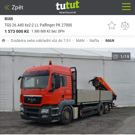
Zpět
Inzertní portál
MAN
TGS 26.440 6x2-2 LL Palfinger PK 27000
1 573 000 Kč
1 300 000 Kč bez DPH
Dodávka nebo nákladní vůz do 7,5 t
MAN
Nafta
MAN
1/19