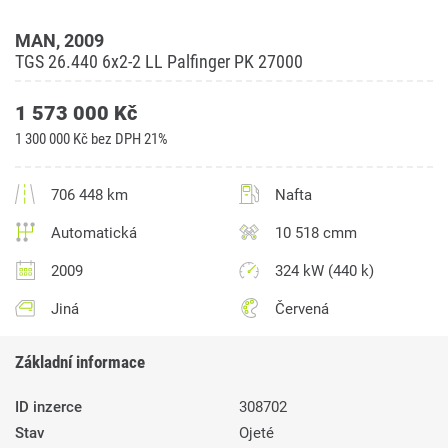
MAN, 2009
TGS 26.440 6x2-2 LL Palfinger PK 27000
1 573 000 Kč
1 300 000 Kč bez DPH 21%
706 448 km
Nafta
Automatická
10 518 cmm
2009
324 kW (440 k)
Jiná
Červená
Základní informace
ID inzerce
308702
Stav
Ojeté