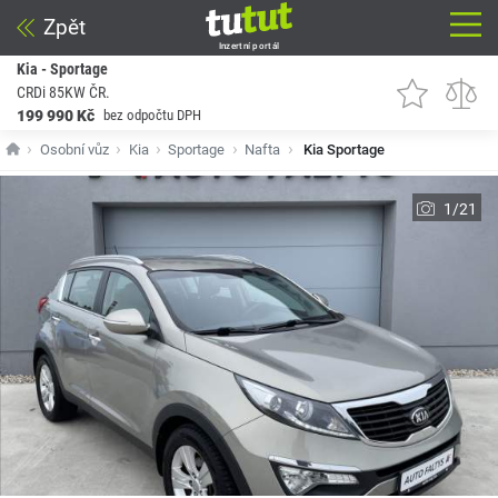
Zpět
Inzertní portál
Kia - Sportage
CRDi 85KW ČR.
199 990 Kč
bez odpočtu DPH
Osobní vůz
Kia
Sportage
Nafta
Kia Sportage
1/21