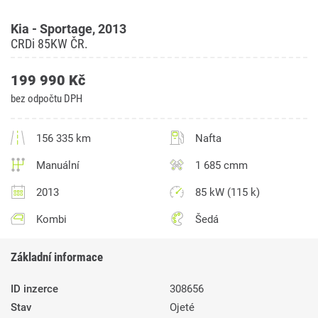
Kia - Sportage, 2013
CRDi 85KW ČR.
199 990 Kč
bez odpočtu DPH
156 335 km
Nafta
Manuální
1 685 cmm
2013
85 kW (115 k)
Kombi
Šedá
Základní informace
ID inzerce
308656
Stav
Ojeté