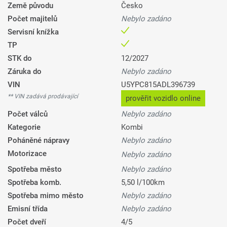
Země původu
Česko
Počet majitelů
Nebylo zadáno
Servisní knížka
TP
STK do
12/2027
Záruka do
Nebylo zadáno
VIN
U5YPC815ADL396739
** VIN zadává prodávající
prověřit vozidlo online
Počet válců
Nebylo zadáno
Kategorie
Kombi
Poháněné nápravy
Nebylo zadáno
Motorizace
Nebylo zadáno
Spotřeba město
Nebylo zadáno
Spotřeba komb.
5,50 l/100km
Spotřeba mimo město
Nebylo zadáno
Emisní třída
Nebylo zadáno
Počet dveří
4/5