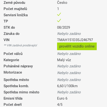
Země původu
Česko
Počet majitelů
1
Servisní knížka
TP
STK do
08/2029
Záruka do
Nebylo zadáno
VIN
TMAH151D3SJ246797
** VIN zadává prodávající
prověřit vozidlo online
Počet válců
Nebylo zadáno
Kategorie
Malý vůz
Poháněné nápravy
Nebylo zadáno
Motorizace
Nebylo zadáno
Spotřeba město
Nebylo zadáno
Spotřeba komb.
6,60 l/100km
Spotřeba mimo město
Nebylo zadáno
Emisní třída
Euro 6
Počet dveří
4/5