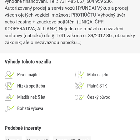
výhodné financování. Tel.: 731 485 067; 604 959 236.
Autorizovaný prodej a servis vozů HYUNDAI Výkup a prodej
všech ojetých vozidel; možnost PROTIÚČTU Výhodný úvěr
nebo leasing + značkové pojištění (UNIQA; ČPP;
KOOPERATIVA; ALLIANZ).Nejedná se o návrh na uzavření
smlouvy (nabídku) dle § 1731 zákona č. 89/2012 Sb.; občanský
zákoník; ale o nezávaznou nabídku...;
Výhody tohoto vozidla
První majitel
Málo najeto
Nízká spotřeba
Platná STK
Mladší než 5 let
Český původ
Bohatá výbava
Podobné inzeráty