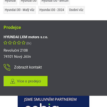
Hyundai
Hyundai i30
Hyundai i30 - Benzín
Hyundai i30 - Malý vůz
Hyundai i30 - 2024
Osobní vůz
Prodejce
HYUNDAI LXM motors s.r.o.
(0x)
Revoluční 2108
74101 Nový Jičín
Zobrazit kontakt
Více o prodejci