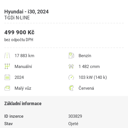
Hyundai - i30, 2024
T-GDi N-LINE
499 900 Kč
bez odpočtu DPH
17 883 km
Benzín
Manuální
1 482 cmm
2024
103 kW (140 k)
Malý vůz
Červená
Základní informace
ID inzerce
303829
Stav
Ojeté