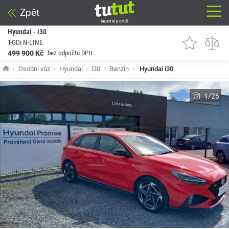
Zpět
Inzertní portál
Hyundai - i30
T-GDi N-LINE
499 900 Kč
bez odpočtu DPH
Osobní vůz
Hyundai
i30
Benzín
Hyundai i30
1/26