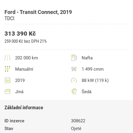
Ford - Transit Connect, 2019
TDCI
313 390 Kč
259 000 Kč bez DPH 21%
202 000 km
Nafta
Manuální
1 499 cmm
2019
88 kW (119 k)
Jiná
Šedá
Základní informace
ID inzerce
308622
Stav
Ojeté