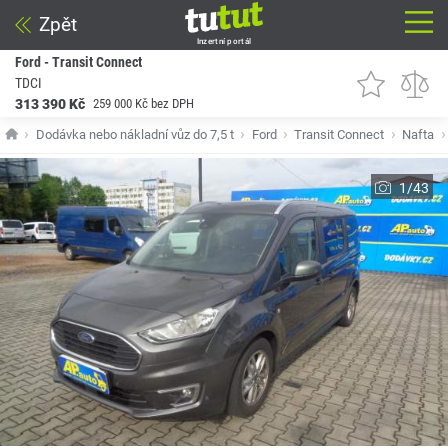
Zpět
Inzertní portál
Ford - Transit Connect
TDCI
313 390 Kč
259 000 Kč bez DPH
Dodávka nebo nákladní vůz do 7,5 t
Ford
Transit Connect
Nafta
1/43