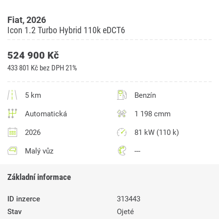
Fiat, 2026
Icon 1.2 Turbo Hybrid 110k eDCT6
524 900 Kč
433 801 Kč bez DPH 21%
5 km
Benzín
Automatická
1 198 cmm
2026
81 kW (110 k)
Malý vůz
---
Základní informace
ID inzerce
313443
Stav
Ojeté