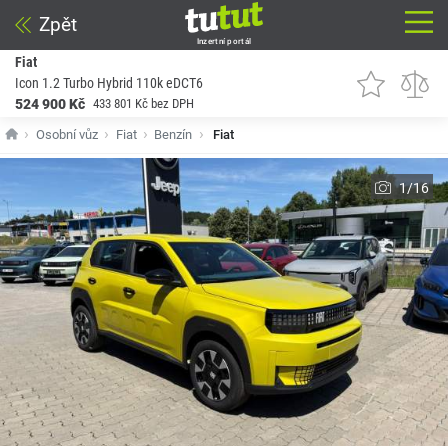
Zpět
Inzertní portál
Fiat
Icon 1.2 Turbo Hybrid 110k eDCT6
524 900 Kč
433 801 Kč bez DPH
Osobní vůz
Fiat
Benzín
Fiat
1/16