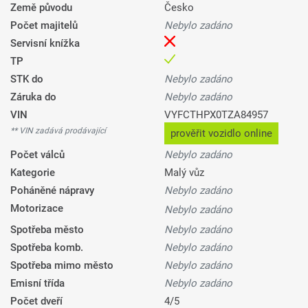
Země původu
Česko
Počet majitelů
Nebylo zadáno
Servisní knížka
TP
STK do
Nebylo zadáno
Záruka do
Nebylo zadáno
VIN
VYFCTHPX0TZA84957
** VIN zadává prodávající
prověřit vozidlo online
Počet válců
Nebylo zadáno
Kategorie
Malý vůz
Poháněné nápravy
Nebylo zadáno
Motorizace
Nebylo zadáno
Spotřeba město
Nebylo zadáno
Spotřeba komb.
Nebylo zadáno
Spotřeba mimo město
Nebylo zadáno
Emisní třída
Nebylo zadáno
Počet dveří
4/5