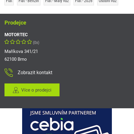
Fiat
Fiat - Benzín
Fiat - Malý vůz
Fiat - 2026
Osobní vůz
Prodejce
MOTORTEC
(0x)
Maříkova 341/21
62100 Brno
Zobrazit kontakt
Více o prodejci