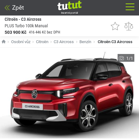
Zpět
Inzertní portál
Citroën - C3 Aircross
PLUS Turbo 100k Manual
503 900 Kč
416 446 Kč bez DPH
Osobní vůz
Citroën
C3 Aircross
Benzín
Citroën C3 Aircross
1/1