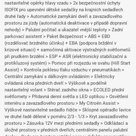
nastavitelné opěrky hlavy vzadu > 2x bezpečnostní úchyty
ISOFIX pro upevnění dětské sedačky na krajních sedadlech
druhé řady > Automatické zamykání dveří a zavazadlového
prostoru za jízdy (automatická deaktivace v případě dopravní
nehody) > Palubní počítač a ukazatel vnější teploty > Zadní
parkovací asistent > Paket Bezpečnost > ABS + EBD
(rozdělovač brzdného účinku) + EBA (podpora brždění v
krizové situaci) + samočinná aktivace výstražných světlometů
při prudkém brzdění > ESP + ASR (elektronický stabilizační a
protikluzový systém) > Pomoc při rozjezdu ve svahu (Hill Start
Assist) > Kontrola poklesu tlaku vzduchu v pneumatikách >
Centrální zamykání s dálkovým ovládáním > Elektricky
ovládaná okna předních dveří > Výškově a podélně
nastavitelný volant > Stěrač zadního okna > ECOLED přední
světlomety > Přídavná denní světla s LED optikou > Osvětlení
interiéru a zavazadlového prostoru > My Citroën Assist >
Výškově nastavitelné sedadlo řidiče > Sklopné opěradlo lavice
ve druhé řadě dělené v poměru 2/3 - 1/3 > Kryt zavazadlového
prostoru > Zásuvka 12V mezi předními sedadly > Odkládací a
úložné prostory v předních dveřích; centrálním panelu palubní