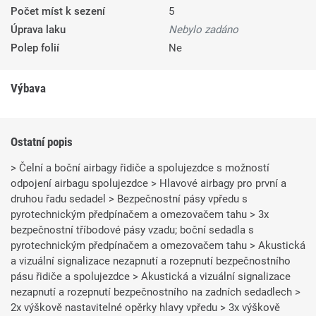
Počet míst k sezení
5
Úprava laku
Nebylo zadáno
Polep folií
Ne
Výbava
Ostatní popis
> Čelní a boční airbagy řidiče a spolujezdce s možností
odpojení airbagu spolujezdce > Hlavové airbagy pro první a
druhou řadu sedadel > Bezpečnostní pásy vpředu s
pyrotechnickým předpínačem a omezovačem tahu > 3x
bezpečnostní tříbodové pásy vzadu; boční sedadla s
pyrotechnickým předpínačem a omezovačem tahu > Akustická
a vizuální signalizace nezapnutí a rozepnutí bezpečnostního
pásu řidiče a spolujezdce > Akustická a vizuální signalizace
nezapnutí a rozepnutí bezpečnostního na zadních sedadlech >
2x výškově nastavitelné opěrky hlavy vpředu > 3x výškově