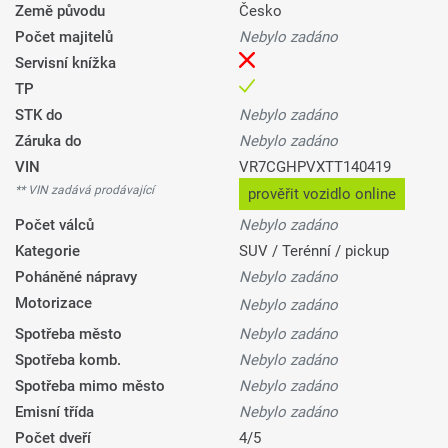
Země původu
Česko
Počet majitelů
Nebylo zadáno
Servisní knížka
TP
STK do
Nebylo zadáno
Záruka do
Nebylo zadáno
VIN
VR7CGHPVXTT140419
** VIN zadává prodávající
prověřit vozidlo online
Počet válců
Nebylo zadáno
Kategorie
SUV / Terénní / pickup
Poháněné nápravy
Nebylo zadáno
Motorizace
Nebylo zadáno
Spotřeba město
Nebylo zadáno
Spotřeba komb.
Nebylo zadáno
Spotřeba mimo město
Nebylo zadáno
Emisní třída
Nebylo zadáno
Počet dveří
4/5