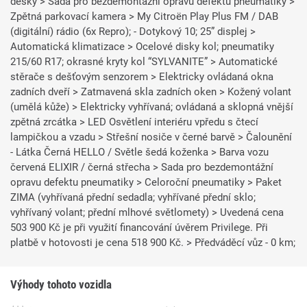
desky > Sada pro bezdemontážní opravu defektu pneumatiky >
Zpětná parkovací kamera > My Citroën Play Plus FM / DAB
(digitální) rádio (6x Repro); - Dotykový 10; 25” displej >
Automatická klimatizace > Ocelové disky kol; pneumatiky
215/60 R17; okrasné kryty kol “SYLVANITE” > Automatické
stěrače s dešťovým senzorem > Elektricky ovládaná okna
zadních dveří > Zatmavená skla zadních oken > Kožený volant
(umělá kůže) > Elektricky vyhřívaná; ovládaná a sklopná vnější
zpětná zrcátka > LED Osvětlení interiéru vpředu s čtecí
lampičkou a vzadu > Střešní nosiče v černé barvě > Čalounění
- Látka Černá HELLO / Světle šedá koženka > Barva vozu
červená ELIXIR / černá střecha > Sada pro bezdemontážní
opravu defektu pneumatiky > Celoroční pneumatiky > Paket
ZIMA (vyhřívaná přední sedadla; vyhřívané přední sklo;
vyhřívaný volant; přední mlhové světlomety) > Uvedená cena
503 900 Kč je při využití financování úvěrem Privilege. Při
platbě v hotovosti je cena 518 900 Kč. > Předváděcí vůz - 0 km;
Výhody tohoto vozidla