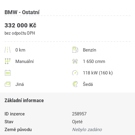
BMW - Ostatní
332 000 Kč
bez odpočtu DPH
0 km
Benzín
Manuální
1 650 cmm
118 kW (160 k)
Jiná
Šedá
Základní informace
ID inzerce
258957
Stav
Ojeté
Země původu
Nebylo zadáno