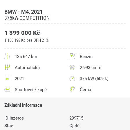
BMW - M4, 2021
375kW-COMPETITION
1 399 000 Kč
1 156 198 Kč bez DPH 21%
135 647 km
Benzín
Automatická
2 993 cmm
2021
375 kW (509 k)
Sportovní / kupé
Černá
Základní informace
ID inzerce
299715
Stav
Ojeté