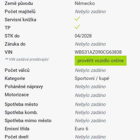
Země původu
Německo
Počet majitelů
Nebylo zadáno
Servisní knížka
TP
STK do
04/2028
Záruka do
Nebylo zadáno
VIN
WBS31AZ090CG63838
** VIN zadává prodávající
prověřit vozidlo online
Počet válců
Nebylo zadáno
Kategorie
Sportovní / kupé
Poháněné nápravy
Nebylo zadáno
Motorizace
Nebylo zadáno
Spotřeba město
Nebylo zadáno
Spotřeba komb.
Nebylo zadáno
Spotřeba mimo město
Nebylo zadáno
Emisní třída
Euro 6
Počet dveří
Nebylo zadáno