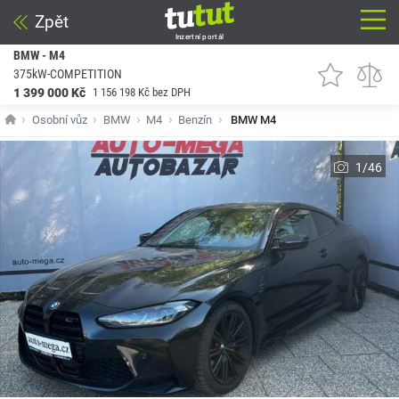
Zpět
Inzertní portál
BMW - M4
375kW-COMPETITION
1 399 000 Kč
1 156 198 Kč bez DPH
Osobní vůz
BMW
M4
Benzín
BMW M4
1/46