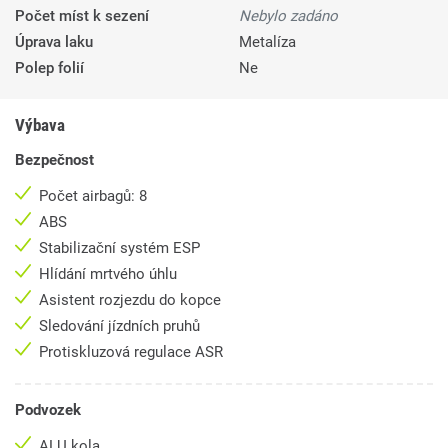
Počet míst k sezení
Nebylo zadáno
Úprava laku
Metalíza
Polep folií
Ne
Výbava
Bezpečnost
Počet airbagů: 8
ABS
Stabilizační systém ESP
Hlídání mrtvého úhlu
Asistent rozjezdu do kopce
Sledování jízdních pruhů
Protiskluzová regulace ASR
Podvozek
ALU kola