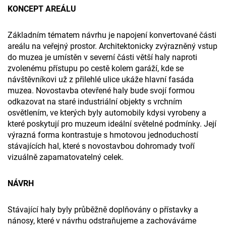
KONCEPT AREÁLU
Základním tématem návrhu je na­pojení konvertované části
areálu na veřejný prostor. Architektonicky zvý­razněný vstup
do muzea je umístěn v severní části větší haly naproti
zvole­nému přístupu po cestě kolem garáží, kde se
návštěvníkovi už z přilehlé uli­ce ukáže hlavní fasáda
muzea. Novostavba otevřené haly bude svojí formou
odkazovat na staré industriál­ní objekty s vrchním
osvětlením, ve kterých byly automobily kdysi vyrobe­ny a
které poskytují pro muzeum ide­ální světelné podmínky. Její
výrazná forma kontrastuje s hmotovou jedno­duchostí
stávajících hal, které s no­vostavbou dohromady tvoří
vizuálně zapamatovatelný celek.
NÁVRH
Stávající haly byly průběžně do­plňovány o přístavky a
nánosy, které v návrhu odstraňujeme a zacho­váváme