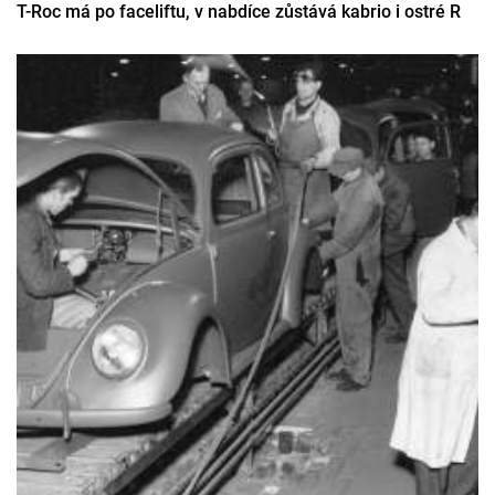
T-Roc má po faceliftu, v nabdíce zůstává kabrio i ostré R