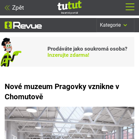
Zpět
Inzertní portál
Kategorie
Prodáváte jako soukromá osoba?
Inzerujte zdarma!
Nové muzeum Pragovky vznikne v
Chomutově