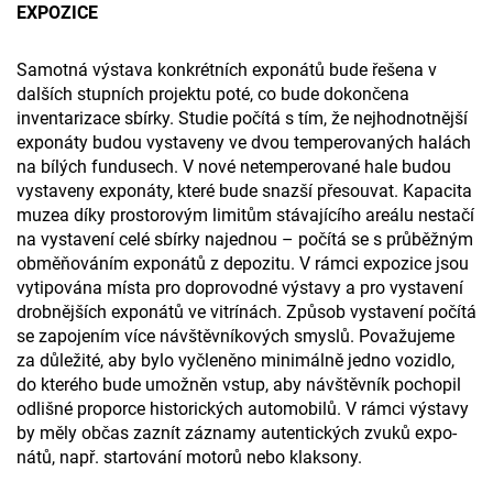
EXPOZICE
Samotná výstava konkrétních expo­nátů bude řešena v
dalších stupních projektu poté, co bude dokončena
inventarizace sbírky. Studie počítá s tím, že nejhodnotnější
exponáty budou vystaveny ve dvou temper­ovaných halách
na bílých fundusech. V nové netemperované hale budou
vy­staveny exponáty, které bude snazší přesouvat. Kapacita
muzea díky prostorovým limitům stáv­ajícího areálu nestačí
na vystavení celé sbírky najednou – počítá se s průběžným
obměňováním exponátů z depozitu. V rámci expozice jsou
vyti­pována místa pro doprovodné výstavy a pro vystavení
drobnějších exponátů ve vitrínách. Způsob vystavení počítá
se zapojením více návštěvníkových smyslů. Považujeme
za důležité, aby bylo vyčleněno minimálně jedno vozidlo,
do kterého bude umožněn vst­up, aby návštěvník pochopil
odlišné proporce historických automobilů. V rámci výstavy
by měly občas zaznít záznamy autentických zvuků expo­
nátů, např. startování motorů nebo klakso­ny.