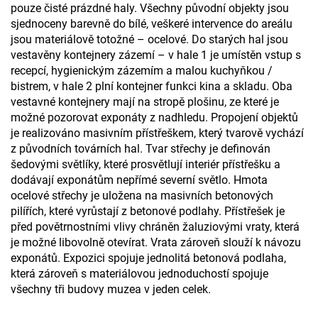
pouze čisté prázdné haly. Všechny původní objekty jsou
sjed­noceny barevně do bílé, veškeré in­tervence do areálu
jsou materiálově totožné – ocelové. Do starých hal jsou
vestavěny kontejnery zázemí – v hale 1 je umístěn vstup s
recep­cí, hygienickým zázemím a malou kuchyňkou /
bistrem, v hale 2 plní kontejner funkci kina a skladu. Oba
vestavné kontejnery mají na stropě plošinu, ze které je
možné pozor­ovat exponáty z nadhledu. Propo­jení objektů
je realizováno masivním přístřeškem, který tvarově vychází
z původních továrních hal. Tvar střechy je definován
šedovými světlíky, které prosvětlují interiér přístřešku a
dodáv­ají exponátům nepřímé severní svět­lo. Hmota
ocelové střechy je ulože­na na masivních betonových
pilířích, které vyrůstají z betonové podlahy. Přístřešek je
před povětrnostními vlivy chráněn žaluziovými vraty, která
je možné libovolně otevírat. Vrata zároveň slouží k návozu
exponátů. Expozici spojuje jednolitá betonová podlaha,
která zároveň s materiálo­vou jednoduchostí spojuje
všechny tři budovy muzea v jeden celek.