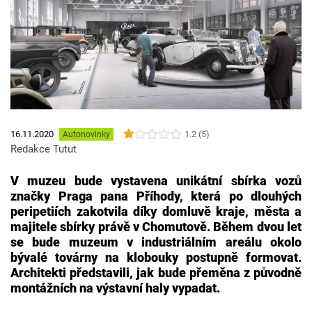
1.2 (5)
16.11.2020
Autonovinky
Redakce Tutut
V muzeu bude vystavena unikátní sbírka vozů
značky Praga pana Příhody, která po dlouhých
peripetiích zakotvila díky domluvě kraje, města a
majitele sbírky právě v Chomutově. Během dvou let
se bude muzeum v industriálním areálu okolo
bývalé továrny na klobouky postupně formovat.
Architekti představili, jak bude přeměna z původně
montážních na výstavní haly vypadat.