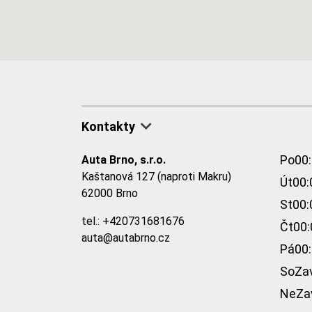
Kontakty
Po
00:
Auta Brno, s.r.o.
Kaštanová 127 (naproti Makru)
Út
00:
62000 Brno
St
00:
tel.:
+420731681676
Čt
00:
auta@autabrno.cz
Pá
00:
So
Za
Ne
Za