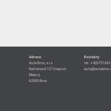
Adresa:
Kontakty:
Auta Brno, s.r.o.
tel.:
+420731681
Kaštanová 127 (naproti
auta@autabrno.
Makru)
62000 Brno