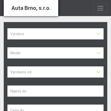
Auta Brno, s.r.o.
Výrobce
Model
Vyrobeno od
Najeto do
Cena do