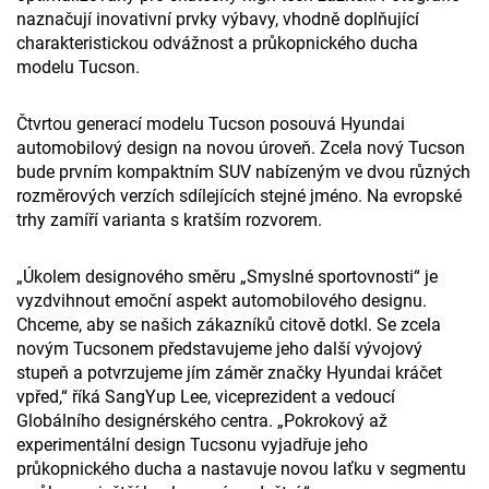
naznačují inovativní prvky výbavy, vhodně doplňující
charakteristickou odvážnost a průkopnického ducha
modelu Tucson.
Čtvrtou generací modelu Tucson posouvá Hyundai
automobilový design na novou úroveň. Zcela nový Tucson
bude prvním kompaktním SUV nabízeným ve dvou různých
rozměrových verzích sdílejících stejné jméno. Na evropské
trhy zamíří varianta s kratším rozvorem.
„Úkolem designového směru „Smyslné sportovnosti“ je
vyzdvihnout emoční aspekt automobilového designu.
Chceme, aby se našich zákazníků citově dotkl. Se zcela
novým Tucsonem představujeme jeho další vývojový
stupeň a potvrzujeme jím záměr značky Hyundai kráčet
vpřed,“ říká SangYup Lee, viceprezident a vedoucí
Globálního designérského centra. „Pokrokový až
experimentální design Tucsonu vyjadřuje jeho
průkopnického ducha a nastavuje novou laťku v segmentu