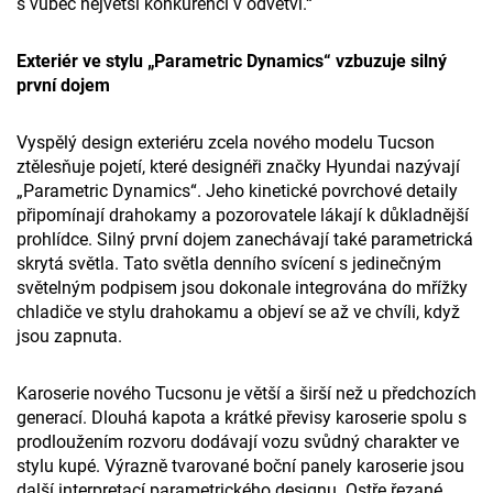
s vůbec největší konkurencí v odvětví.“
Exteriér ve stylu „Parametric Dynamics“ vzbuzuje silný
první dojem
Vyspělý design exteriéru zcela nového modelu Tucson
ztělesňuje pojetí, které designéři značky Hyundai nazývají
„Parametric Dynamics“. Jeho kinetické povrchové detaily
připomínají drahokamy a pozorovatele lákají k důkladnější
prohlídce. Silný první dojem zanechávají také parametrická
skrytá světla. Tato světla denního svícení s jedinečným
světelným podpisem jsou dokonale integrována do mřížky
chladiče ve stylu drahokamu a objeví se až ve chvíli, když
jsou zapnuta.
Karoserie nového Tucsonu je větší a širší než u předchozích
generací. Dlouhá kapota a krátké převisy karoserie spolu s
prodloužením rozvoru dodávají vozu svůdný charakter ve
stylu kupé. Výrazně tvarované boční panely karoserie jsou
další interpretací parametrického designu. Ostře řezané