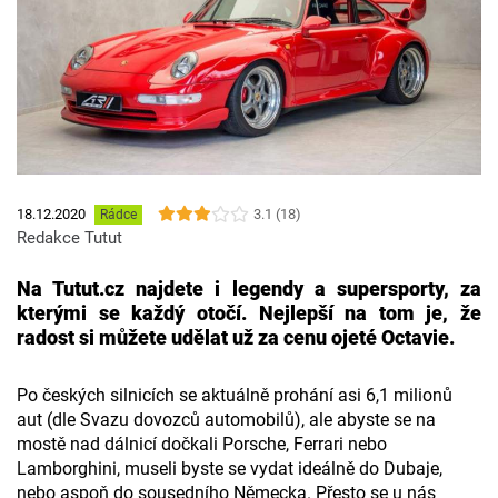
3.1 (18)
18.12.2020
Rádce
Redakce Tutut
Na Tutut.cz najdete i legendy a supersporty, za
kterými se každý otočí. Nejlepší na tom je, že
radost si můžete udělat už za cenu ojeté Octavie.
Po českých silnicích se aktuálně prohání asi 6,1 milionů
aut (dle Svazu dovozců automobilů), ale abyste se na
mostě nad dálnicí dočkali Porsche, Ferrari nebo
Lamborghini, museli byste se vydat ideálně do Dubaje,
nebo aspoň do sousedního Německa. Přesto se u nás