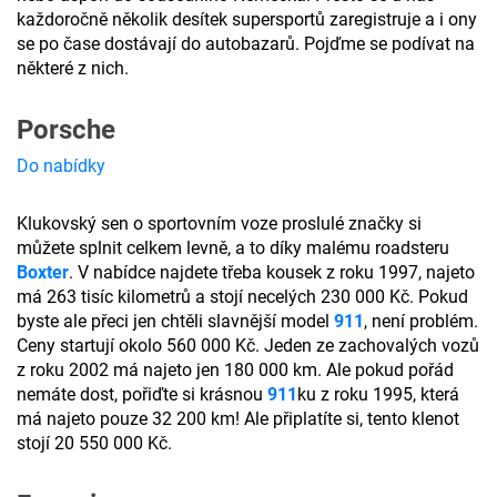
každoročně několik desítek supersportů zaregistruje a i ony
se po čase dostávají do autobazarů. Pojďme se podívat na
některé z nich.
Porsche
Do nabídky
Klukovský sen o sportovním voze proslulé značky si
můžete splnit celkem levně, a to díky malému roadsteru
Boxter
. V nabídce najdete třeba kousek z roku 1997, najeto
má 263 tisíc kilometrů a stojí necelých 230 000 Kč. Pokud
byste ale přeci jen chtěli slavnější model
911
, není problém.
Ceny startují okolo 560 000 Kč. Jeden ze zachovalých vozů
z roku 2002 má najeto jen 180 000 km. Ale pokud pořád
nemáte dost, pořiďte si krásnou
911
ku z roku 1995, která
má najeto pouze 32 200 km! Ale připlatíte si, tento klenot
stojí 20 550 000 Kč.