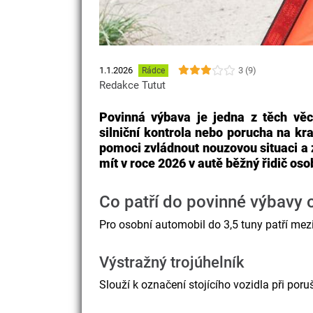
3 (9)
1.1.2026
Rádce
Redakce Tutut
Povinná výbava je jedna z těch věcí
silniční kontrola nebo porucha na kr
pomoci zvládnout nouzovou situaci a 
mít v roce 2026 v autě běžný řidič oso
Co patří do povinné výbavy 
Pro osobní automobil do 3,5 tuny patří mez
Výstražný trojúhelník
Slouží k označení stojícího vozidla při por