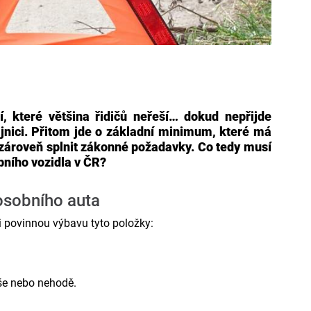
, které většina řidičů neřeší… dokud nepřijde
ajnici. Přitom jde o základní minimum, které má
zároveň splnit zákonné požadavky. Co tedy musí
bního vozidla v ČR?
osobního auta
i povinnou výbavu tyto položky:
uše nebo nehodě.