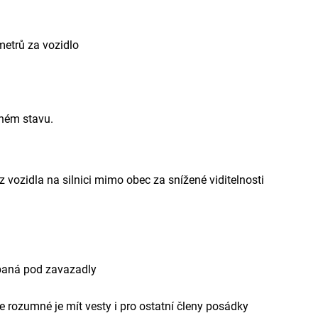
metrů za vozidlo
lném stavu.
 z vozidla na silnici mimo obec za snížené viditelnosti
baná pod zavazadly
le rozumné je mít vesty i pro ostatní členy posádky