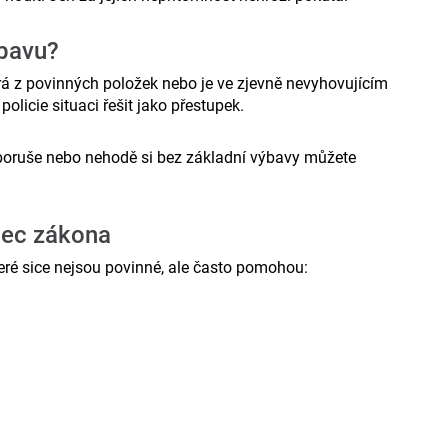
ýbavu?
erá z povinných položek nebo je ve zjevně nevyhovujícím
olicie situaci řešit jako přestupek.
i poruše nebo nehodě si bez základní výbavy můžete
mec zákona
 které sice nejsou povinné, ale často pomohou: