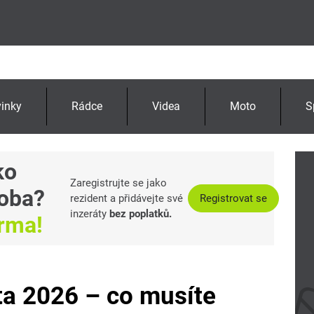
inky
Rádce
Videa
Moto
S
ko
Zaregistrujte se jako
oba?
rezident a přidávejte své
Registrovat se
inzeráty
bez poplatků.
arma!
ta 2026 – co musíte