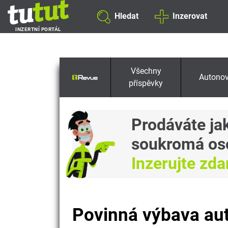
Hledat
Inzerovat
INZERTNÍ PORTÁL
Všechny
Autonov
příspěvky
Prodáváte ja
soukromá os
Inzerujte zd
Povinná výbava au