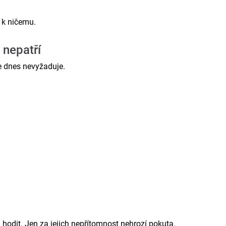
 k ničemu.
 nepatří
je dnes nevyžaduje.
hodit. Jen za jejich nepřítomnost nehrozí pokuta.