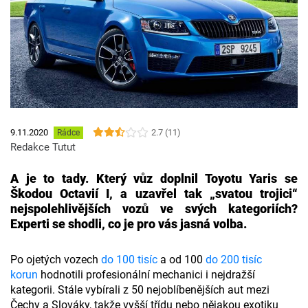
2.7 (11)
9.11.2020
Rádce
Redakce Tutut
A je to tady. Který vůz doplnil Toyotu Yaris se
Škodou Octavií I, a uzavřel tak „svatou trojici“
nejspolehlivějších vozů ve svých kategoriích?
Experti se shodli, co je pro vás jasná volba.
Po ojetých vozech
do 100 tisíc
a od 100
do 200 tisíc
korun
hodnotili profesionální mechanici i nejdražší
kategorii. Stále vybírali z 50 nejoblíbenějších aut mezi
Čechy a Slováky, takže vyšší třídu nebo nějakou exotiku