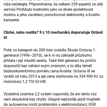
níže nečekejte. Připomínáme, že celkem 239 expertů ze sítě
servisů ProfiAuto hodnotilo jako ve škole
spolehlivost
motoru a jeho zavěšení, poruchovost elektroniky a kvalitu
karoserie.
Cliché, nebo realita? 9 z 10 mechaniků doporučuje Octavii
III
Poté, co kategorii do 200 tisíc ovládla Škoda Octavia 1.
generace (1996–2010), se k ní na základě průzkumu
přidala i její mladší sestra. Také třetí generaci by profíci
doporučili bez váhání svým známým, a to díky téměř
bezkonkurenčnímu poměru cena/kvalita. Octavia III se
vyrábí od roku 2013 a její cena startovala na 334 900 Kč za
motorizaci 1,2 TSI 63 kW.
Výsledná známka 2,2 ovšem napovídá, že ani tento vůz
není absolutně bez chyby. Údajně nejčastěji jezdí majitelé
do autoservisu kvůli problémům s elektroinstalací, EGR