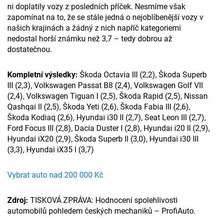
ni doplatily vozy z posledních příček. Nesmíme však
zapomínat na to, že se stále jedná o nejoblíbenější vozy v
našich krajinách a žádný z nich napříč kategoriemi
nedostal horší známku než 3,7 – tedy dobrou až
dostatečnou.
Kompletní výsledky:
Škoda Octavia III (2,2), Škoda Superb
III (2,3), Volkswagen Passat B8 (2,4), Volkswagen Golf VII
(2,4), Volkswagen Tiguan I (2,5), Škoda Rapid (2,5), Nissan
Qashqai II (2,5), Škoda Yeti (2,6), Škoda Fabia III (2,6),
Škoda Kodiaq (2,6), Hyundai i30 II (2,7), Seat Leon III (2,7),
Ford Focus III (2,8), Dacia Duster I (2,8), Hyundai i20 II (2,9),
Hyundai iX20 (2,9), Škoda Superb II (3,0), Hyundai i30 III
(3,3), Hyundai iX35 I (3,7)
Vybrat auto nad 200 000 Kč
Zdroj:
TISKOVÁ ZPRÁVA:
Hodnocení spolehlivosti
automobilů pohledem českých mechaniků – ProfiAuto.