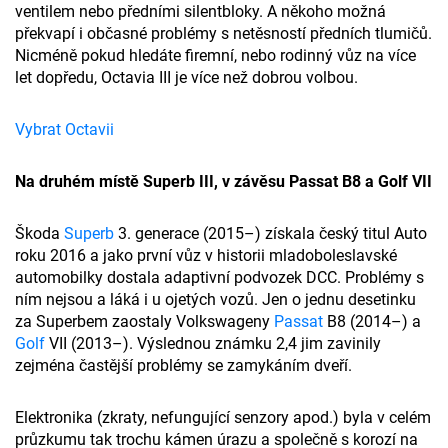
ventilem nebo předními silentbloky. A někoho možná
překvapí i občasné problémy s netěsností předních tlumičů.
Nicméně pokud hledáte firemní, nebo rodinný vůz na více
let dopředu, Octavia III je více než dobrou volbou.
Vybrat Octavii
Na druhém místě Superb III, v závěsu Passat B8 a Golf VII
Škoda
Superb
3. generace (2015–) získala český titul Auto
roku 2016 a jako první vůz v historii mladoboleslavské
automobilky dostala adaptivní podvozek DCC. Problémy s
ním nejsou a láká i u ojetých vozů. Jen o jednu desetinku
za Superbem zaostaly Volkswageny
Passat
B8 (2014–) a
Golf
VII (2013–). Výslednou známku 2,4 jim zavinily
zejména častější problémy se zamykáním dveří.
Elektronika (zkraty, nefungující senzory apod.) byla v celém
průzkumu tak trochu kámen úrazu a společně s korozí na