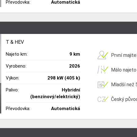
Převodovka:
Automatická
T & HEV
Najeto km:
9 km
První majite
Vyrobeno:
2026
Málo najeto
Výkon:
298 kW (405 k)
Mladší než 5
Palivo:
Hybridní
(benzínový/elektrický)
Český půvo
Převodovka:
Automatická