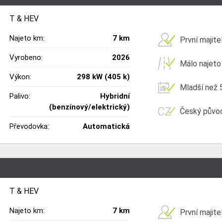
T & HEV
Najeto km:
7 km
První majite
Vyrobeno:
2026
Málo najeto
Výkon:
298 kW (405 k)
Mladší než 5
Palivo:
Hybridní
(benzínový/elektrický)
Český půvo
Převodovka:
Automatická
T & HEV
Najeto km:
7 km
První majite