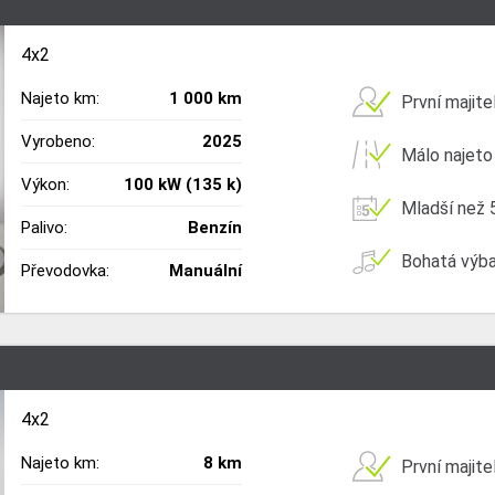
4x2
Najeto km:
1 000 km
První majite
Vyrobeno:
2025
Málo najeto
Výkon:
100 kW (135 k)
Mladší než 5
Palivo:
Benzín
Bohatá výb
Převodovka:
Manuální
4x2
Najeto km:
8 km
První majite