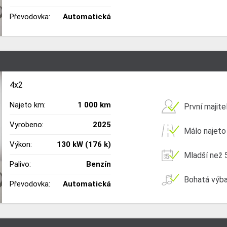
Převodovka:
Automatická
4x2
Najeto km:
1 000 km
První majite
Vyrobeno:
2025
Málo najeto
Výkon:
130 kW (176 k)
Mladší než 5
Palivo:
Benzín
Bohatá výb
Převodovka:
Automatická