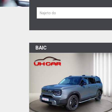
Najeto do
BAIC