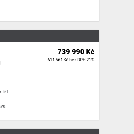
739 990 Kč
611 561 Kč bez DPH 21%
l
 let
ava