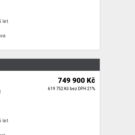
 let
ava
749 900 Kč
619 752 Kč bez DPH 21%
l
 let