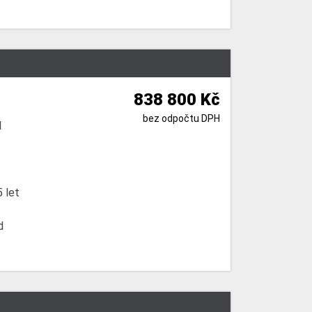
838 800 Kč
bez odpočtu DPH
l
 let
d