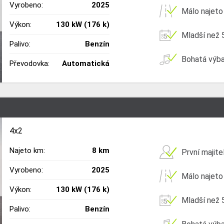
Vyrobeno:
2025
Málo najeto
Výkon:
130 kW (176 k)
Mladší než 5
Palivo:
Benzín
Bohatá výb
Převodovka:
Automatická
4x2
Najeto km:
8 km
První majite
Vyrobeno:
2025
Málo najeto
Výkon:
130 kW (176 k)
Mladší než 5
Palivo:
Benzín