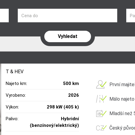
Cena do
Pa
T & HEV
Najeto km:
500 km
První majite
Vyrobeno:
2026
Málo najeto
Výkon:
298 kW (405 k)
Mladší než 5
Palivo:
Hybridní
(benzínový/elektrický)
Český půvo