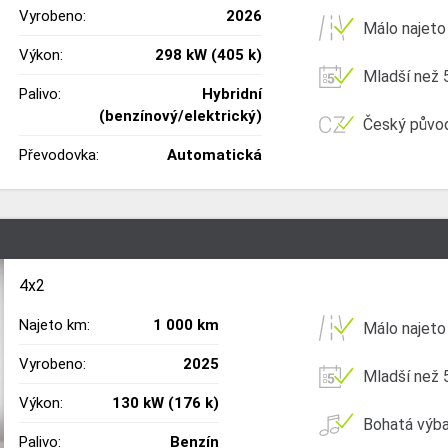
Vyrobeno:
2026
Málo najeto
Výkon:
298 kW (405 k)
Mladší než 5
Palivo:
Hybridní
(benzínový/elektrický)
Český půvo
Převodovka:
Automatická
4x2
Najeto km:
1 000 km
Málo najeto
Vyrobeno:
2025
Mladší než 5
Výkon:
130 kW (176 k)
Bohatá výb
Palivo:
Benzín