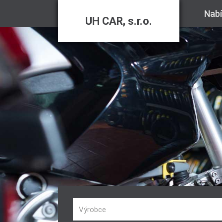
Nab
UH CAR, s.r.o.
Výrobce