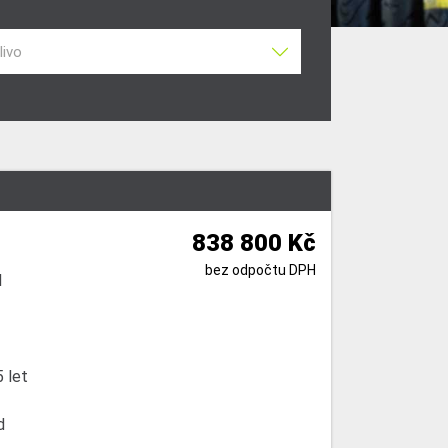
livo
838 800 Kč
bez odpočtu DPH
l
 let
d