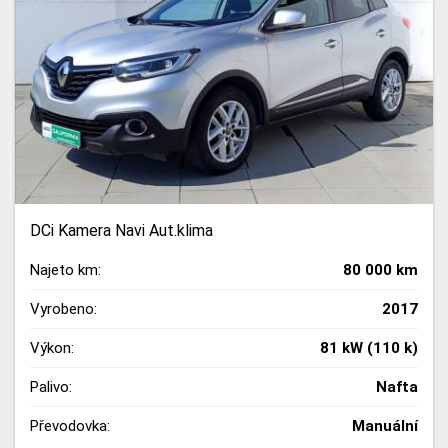
DCi Kamera Navi Aut.klima
Najeto km:
80 000 km
Vyrobeno:
2017
Výkon:
81 kW (110 k)
Palivo:
Nafta
Převodovka:
Manuální