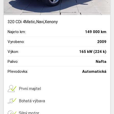
320 CDi 4Matic,Navi,Xenony
Najeto km:
149 000 km
Vyrobeno:
2009
Výkon:
165 kW (224 k)
Palivo:
Nafta
Převodovka:
Automatická
První majitel
Bohatá výbava
Silný motor