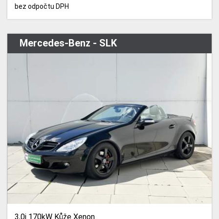
bez odpočtu DPH
Mercedes-Benz - SLK
3,0i 170kW Kůže Xenon