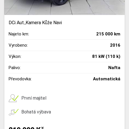
DCi Aut.,Kamera Kůže Navi
Najeto km:
215 000 km
Vyrobeno:
2016
Výkon:
81 kW (110 k)
Palivo:
Nafta
Převodovka:
Automatická
První majitel
Bohatá výbava