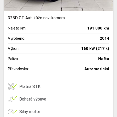
325D GT Aut. kůže navi kamera
Najeto km:
191 000 km
Vyrobeno:
2014
Výkon:
160 kW (217 k)
Palivo:
Nafta
Převodovka:
Automatická
Platná STK
Bohatá výbava
Silný motor