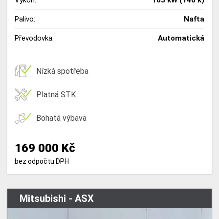
Výkon:
103 kW (140 k)
Palivo:
Nafta
Převodovka:
Automatická
Nízká spotřeba
Platná STK
Bohatá výbava
169 000 Kč
bez odpočtu DPH
Mitsubishi - ASX