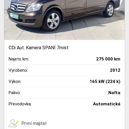
CDi Aut. Kamera SPANÍ 7míst
Najeto km:
275 000 km
Vyrobeno:
2012
Výkon:
165 kW (224 k)
Palivo:
Nafta
Převodovka:
Automatická
První majitel