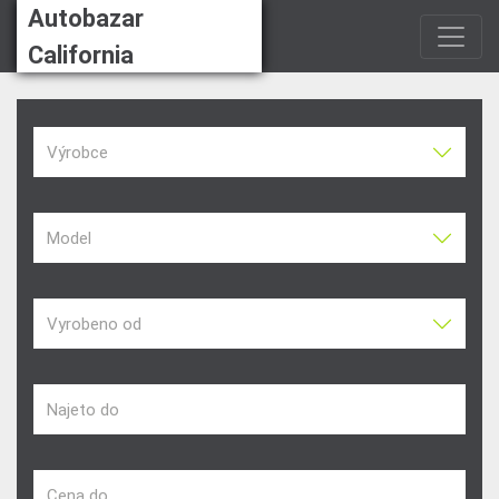
Autobazar
California
Výrobce
Model
Vyrobeno od
Najeto do
Cena do