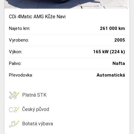
CDi 4Matic AMG Kůže Navi
Najeto km:
261 000 km
Vyrobeno:
2005
Výkon:
165 kW (224 k)
Palivo:
Nafta
Převodovka:
Automatická
Platná STK
Český původ
Bohatá výbava