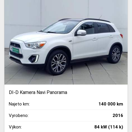
DI-D Kamera Navi Panorama
Najeto km:
140 000 km
Vyrobeno:
2016
Výkon:
84 kW (114 k)