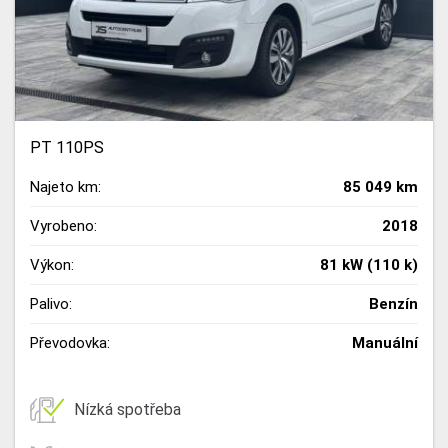
PT 110PS
Najeto km:
85 049 km
Vyrobeno:
2018
Výkon:
81 kW (110 k)
Palivo:
Benzín
Převodovka:
Manuální
Nízká spotřeba