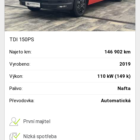
TDI 150PS
Najeto km:
146 902 km
Vyrobeno:
2019
Výkon:
110 kW (149 k)
Palivo:
Nafta
Převodovka:
Automatická
První majitel
Nízká spotřeba