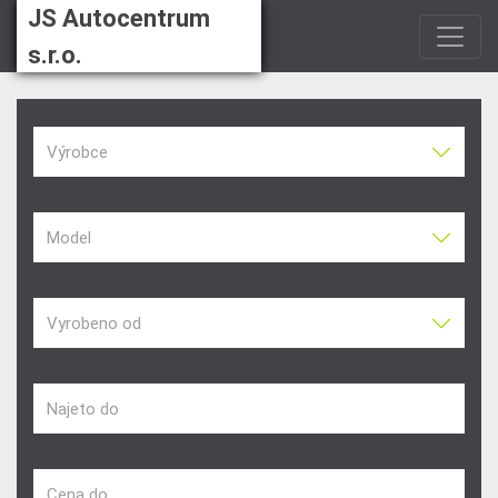
JS Autocentrum
s.r.o.
Výrobce
Model
Vyrobeno od
Najeto do
Cena do