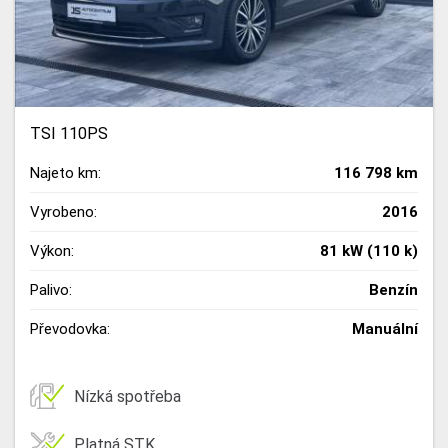
TSI 110PS
Najeto km:
116 798 km
Vyrobeno:
2016
Výkon:
81 kW (110 k)
Palivo:
Benzín
Převodovka:
Manuální
Nízká spotřeba
Platná STK