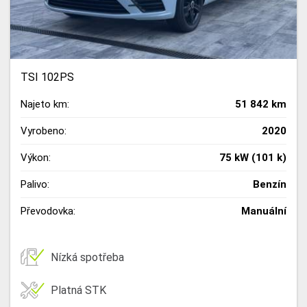
TSI 102PS
Najeto km:
51 842 km
Vyrobeno:
2020
Výkon:
75 kW (101 k)
Palivo:
Benzín
Převodovka:
Manuální
Nízká spotřeba
Platná STK