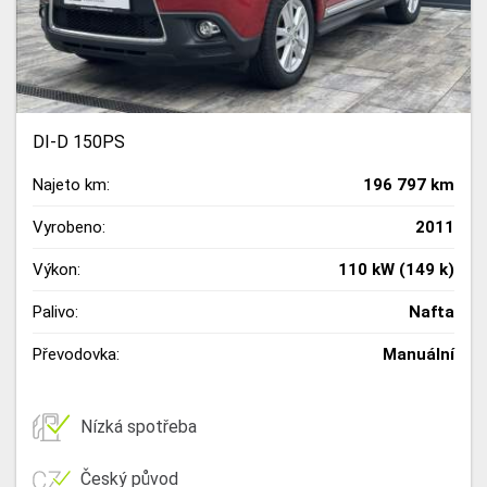
DI-D 150PS
Najeto km:
196 797 km
Vyrobeno:
2011
Výkon:
110 kW (149 k)
Palivo:
Nafta
Převodovka:
Manuální
Nízká spotřeba
Český původ