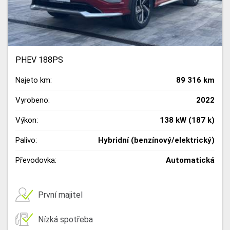
PHEV 188PS
Najeto km:
89 316 km
Vyrobeno:
2022
Výkon:
138 kW (187 k)
Palivo:
Hybridní (benzínový/elektrický)
Převodovka:
Automatická
První majitel
Nízká spotřeba