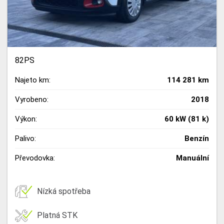
82PS
Najeto km:
114 281 km
Vyrobeno:
2018
Výkon:
60 kW (81 k)
Palivo:
Benzín
Převodovka:
Manuální
Nízká spotřeba
Platná STK