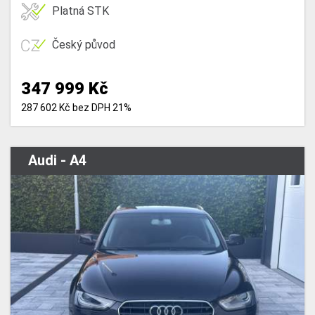
Platná STK
Český původ
347 999 Kč
287 602 Kč bez DPH 21%
Audi - A4