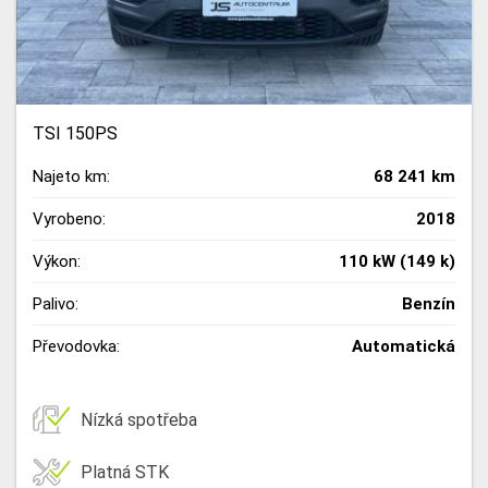
TSI 150PS
Najeto km:
68 241 km
Vyrobeno:
2018
Výkon:
110 kW (149 k)
Palivo:
Benzín
Převodovka:
Automatická
Nízká spotřeba
Platná STK