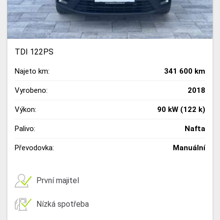
TDI 122PS
Najeto km:
341 600 km
Vyrobeno:
2018
Výkon:
90 kW (122 k)
Palivo:
Nafta
Převodovka:
Manuální
První majitel
Nízká spotřeba