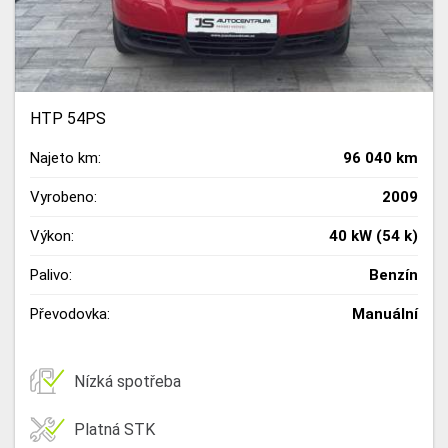
HTP 54PS
Najeto km:
96 040 km
Vyrobeno:
2009
Výkon:
40 kW (54 k)
Palivo:
Benzín
Převodovka:
Manuální
Nízká spotřeba
Platná STK