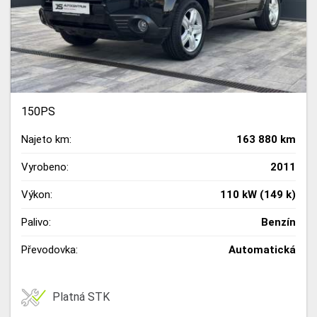
150PS
Najeto km:
163 880 km
Vyrobeno:
2011
Výkon:
110 kW (149 k)
Palivo:
Benzín
Převodovka:
Automatická
Platná STK