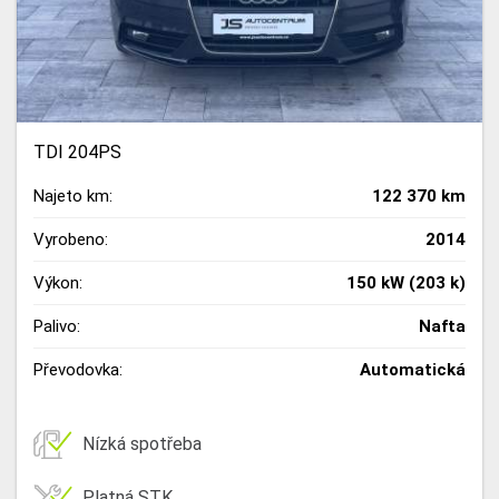
TDI 204PS
Najeto km:
122 370 km
Vyrobeno:
2014
Výkon:
150 kW (203 k)
Palivo:
Nafta
Převodovka:
Automatická
Nízká spotřeba
Platná STK