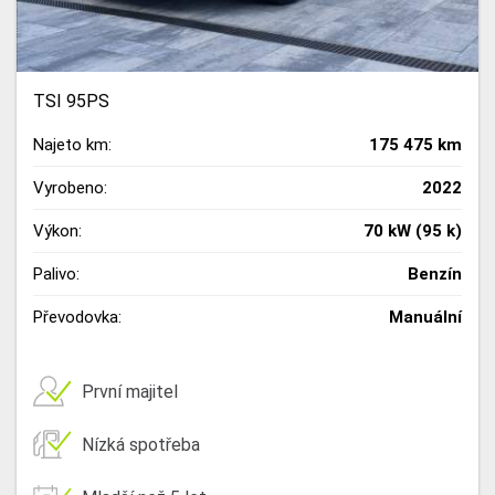
TSI 95PS
Najeto km:
175 475 km
Vyrobeno:
2022
Výkon:
70 kW (95 k)
Palivo:
Benzín
Převodovka:
Manuální
První majitel
Nízká spotřeba