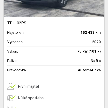
TDI 102PS
Najeto km:
152 433 km
Vyrobeno:
2020
Výkon:
75 kW (101 k)
Palivo:
Nafta
Převodovka:
Automatická
První majitel
Nízká spotřeba