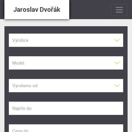
Jaroslav Dvořák
Výrobce
Model
Vyrobeno od
Najeto do
Cena do