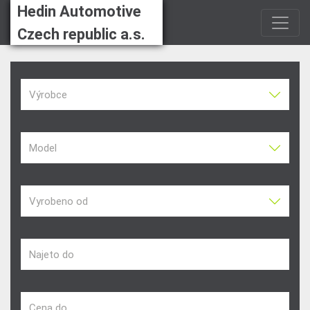
Hedin Automotive
Czech republic a.s.
Výrobce
Model
Vyrobeno od
Najeto do
Cena do