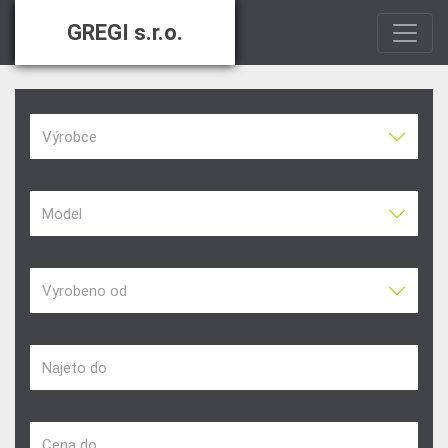
GREGI s.r.o.
Výrobce
Model
Vyrobeno od
Najeto do
Cena do