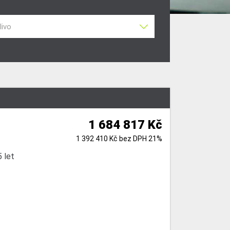
livo
1 684 817 Kč
1 392 410 Kč bez DPH 21%
 let