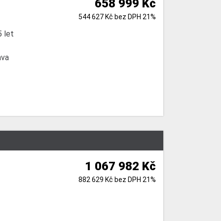
658 999 Kč
544 627 Kč bez DPH 21%
 let
ava
1 067 982 Kč
882 629 Kč bez DPH 21%