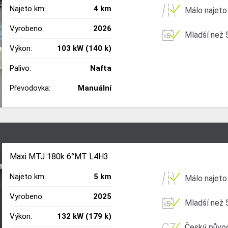
Najeto km:
4 km
Málo najeto
Vyrobeno:
2026
Mladší než 5
Výkon:
103 kW (140 k)
Palivo:
Nafta
Převodovka:
Manuální
Maxi MTJ 180k 6°MT L4H3
Najeto km:
5 km
Málo najeto
Vyrobeno:
2025
Mladší než 5
Výkon:
132 kW (179 k)
Český půvo