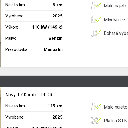
Najeto km:
5 km
Málo najeto
Vyrobeno:
2025
Mladší než 5
Výkon:
110 kW (149 k)
Bohatá výb
Palivo:
Benzín
Převodovka:
Manuální
Nový T7 Kombi TDI DR
Najeto km:
125 km
Málo najeto
Vyrobeno:
2025
Platná STK