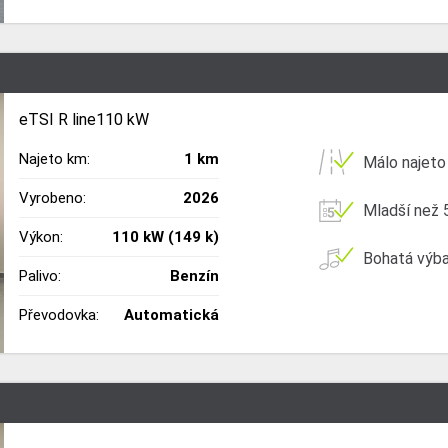
eTSI R line110 kW
Najeto km:
1 km
Málo najeto
Vyrobeno:
2026
Mladší než 5
Výkon:
110 kW (149 k)
Bohatá výb
Palivo:
Benzín
Převodovka:
Automatická