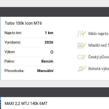
Turbo 100k Icon MT6
Najeto km:
1 km
Málo najeto
Vyrobeno:
2026
Mladší než 5
Výkon:
()
Český půvo
Palivo:
Benzín
Bohatá výb
Převodovka:
Manuální
MAXI 2,2 MTJ 140k 6MT