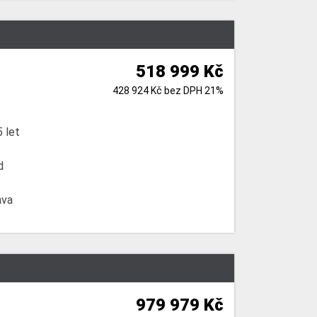
518 999 Kč
428 924 Kč bez DPH 21%
 let
d
ava
979 979 Kč