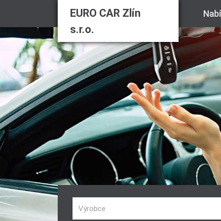
EURO CAR Zlín
Nab
s.r.o.
Výrobce