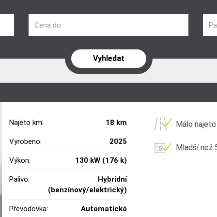
Cena do
Pa
Najeto km:
18 km
Málo najeto
Vyrobeno:
2025
Mladší než 5
Výkon:
130 kW (176 k)
Palivo:
Hybridní
(benzínový/elektrický)
Převodovka:
Automatická