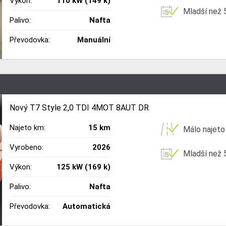
Výkon:
110 kW (149 k)
Mladší než 5
Palivo:
Nafta
Převodovka:
Manuální
Nový T7 Style 2,0 TDI 4MOT 8AUT DR
Najeto km:
15 km
Málo najeto
Vyrobeno:
2026
Mladší než 5
Výkon:
125 kW (169 k)
Palivo:
Nafta
Převodovka:
Automatická