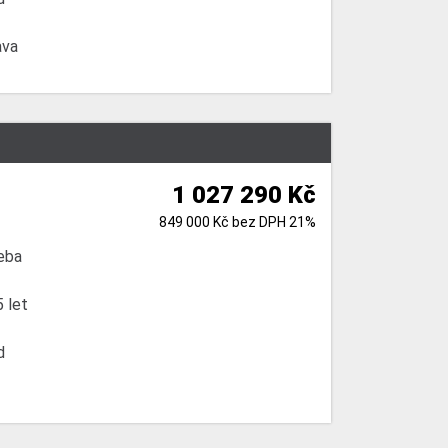
ava
1 027 290 Kč
849 000 Kč bez DPH 21%
eba
 let
d