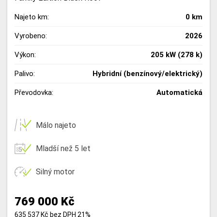
Najeto km:
0 km
Vyrobeno:
2026
Výkon:
205 kW (278 k)
Palivo:
Hybridní (benzínový/elektrický)
Převodovka:
Automatická
Málo najeto
Mladší než 5 let
Silný motor
769 000 Kč
635 537 Kč bez DPH 21%