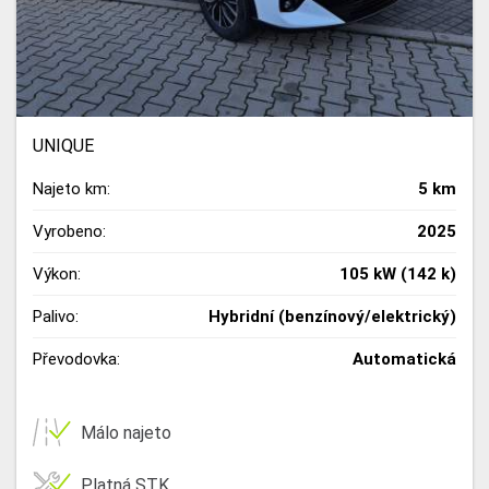
UNIQUE
Najeto km:
5 km
Vyrobeno:
2025
Výkon:
105 kW (142 k)
Palivo:
Hybridní (benzínový/elektrický)
Převodovka:
Automatická
Málo najeto
Platná STK