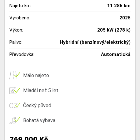
Najeto km:
11 286 km
Vyrobeno:
2025
Výkon:
205 kW (278 k)
Palivo:
Hybridní (benzínový/elektrický)
Převodovka:
Automatická
Málo najeto
Mladší než 5 let
Český původ
Bohatá výbava
769 000 Kč