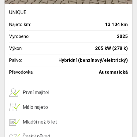
UNIQUE
Najeto km:
13 104 km
Vyrobeno:
2025
Výkon:
205 kW (278 k)
Palivo:
Hybridní (benzínový/elektrický)
Převodovka:
Automatická
První majitel
Málo najeto
Mladší než 5 let
Český původ