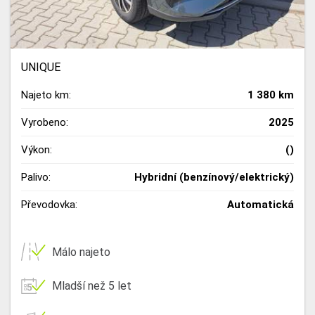
UNIQUE
Najeto km:
1 380 km
Vyrobeno:
2025
Výkon:
()
Palivo:
Hybridní (benzínový/elektrický)
Převodovka:
Automatická
Málo najeto
Mladší než 5 let