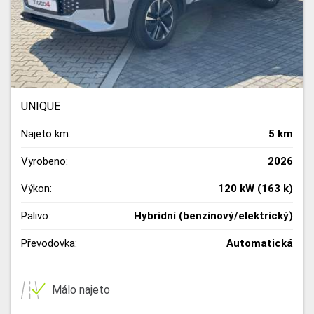
UNIQUE
Najeto km:
5 km
Vyrobeno:
2026
Výkon:
120 kW (163 k)
Palivo:
Hybridní (benzínový/elektrický)
Převodovka:
Automatická
Málo najeto