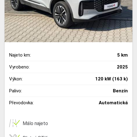
Najeto km:
5 km
Vyrobeno:
2025
Výkon:
120 kW (163 k)
Palivo:
Benzín
Převodovka:
Automatická
Málo najeto