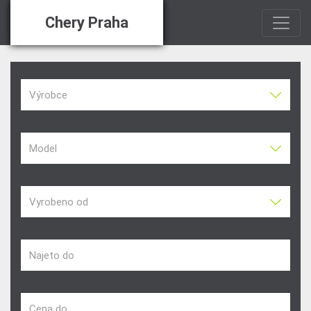
Chery Praha
Výrobce
Model
Vyrobeno od
Najeto do
Cena do