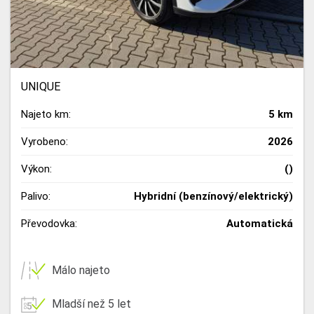
UNIQUE
Najeto km:
5 km
Vyrobeno:
2026
Výkon:
()
Palivo:
Hybridní (benzínový/elektrický)
Převodovka:
Automatická
Málo najeto
Mladší než 5 let