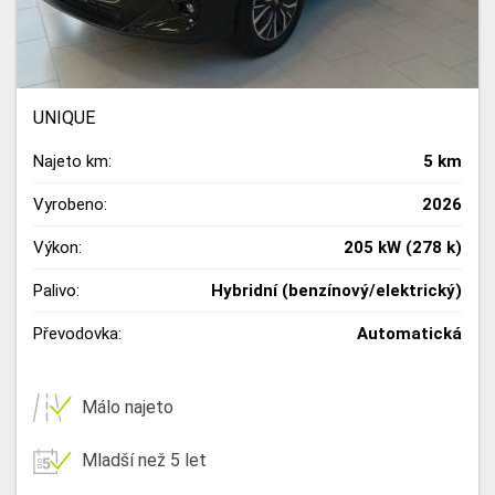
UNIQUE
Najeto km:
5 km
Vyrobeno:
2026
Výkon:
205 kW (278 k)
Palivo:
Hybridní (benzínový/elektrický)
Převodovka:
Automatická
Málo najeto
Mladší než 5 let