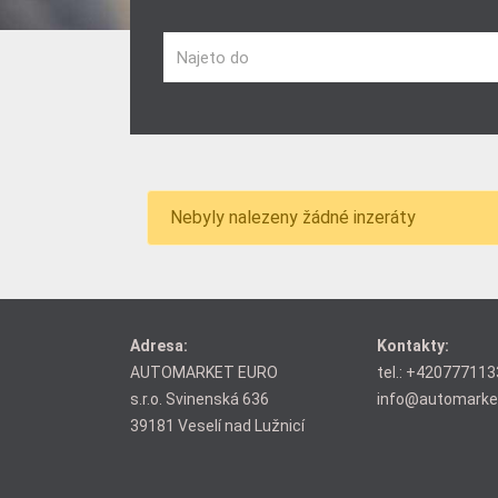
Najeto do
Nebyly nalezeny žádné inzeráty
Adresa:
Kontakty:
AUTOMARKET EURO
tel.:
+420777113
s.r.o. Svinenská 636
info@automarke
39181 Veselí nad Lužnicí