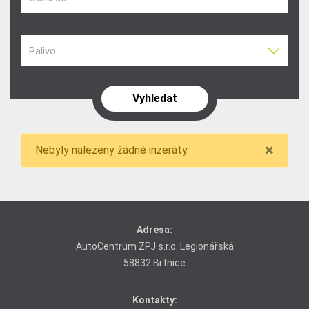
Palivo
×
Nebyly nalezeny žádné inzeráty
Adresa:
AutoCentrum ZPJ s.r.o. Legionářská
58832 Brtnice
Kontakty: