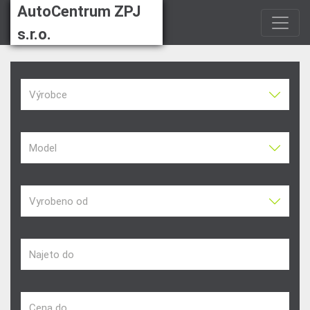
AutoCentrum ZPJ
s.r.o.
Výrobce
Model
Vyrobeno od
Najeto do
Cena do