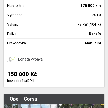
Najeto km:
175 000 km
Vyrobeno:
2010
Výkon:
77 kW (104 k)
Palivo:
Benzín
Převodovka:
Manuální
Bohatá výbava
158 000 Kč
bez odpočtu DPH
Opel - Corsa