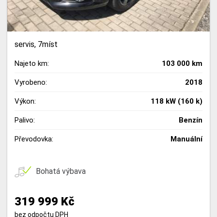
servis, 7míst
Najeto km:
103 000 km
Vyrobeno:
2018
Výkon:
118 kW (160 k)
Palivo:
Benzín
Převodovka:
Manuální
Bohatá výbava
319 999 Kč
bez odpočtu DPH