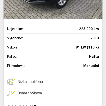
Najeto km:
223 000 km
Vyrobeno:
2013
Výkon:
81 kW (110 k)
Palivo:
Nafta
Převodovka:
Manuální
Nízká spotřeba
Bohatá výbava