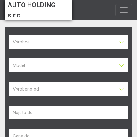
AUTO HOLDING
s.r.o.
Výrobce
Model
Vyrobeno od
Najeto do
Cena do