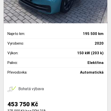
Najeto km:
195 500 km
Vyrobeno:
2020
Výkon:
150 kW (203 k)
Palivo:
Elektřina
Převodovka:
Automatická
Bohatá výbava
453 750 Kč
375 000 Kč bez DPH 21%