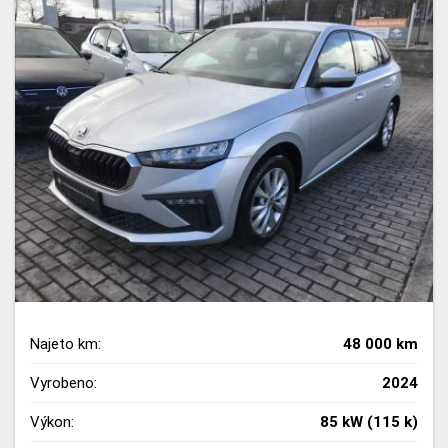
Najeto km:
48 000 km
Vyrobeno:
2024
Výkon:
85 kW (115 k)