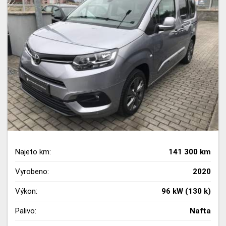
Najeto km:
141 300 km
Vyrobeno:
2020
Výkon:
96 kW (130 k)
Palivo:
Nafta