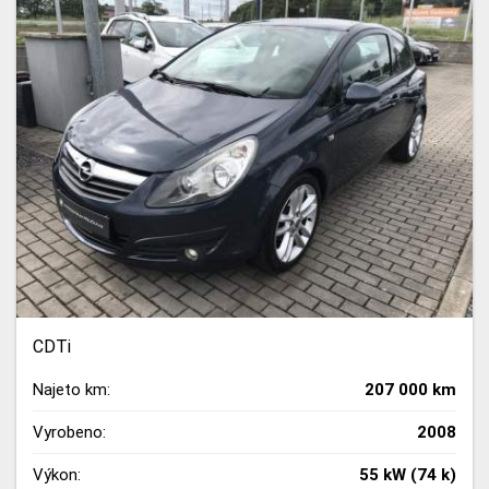
CDTi
Najeto km:
207 000 km
Vyrobeno:
2008
Výkon:
55 kW (74 k)