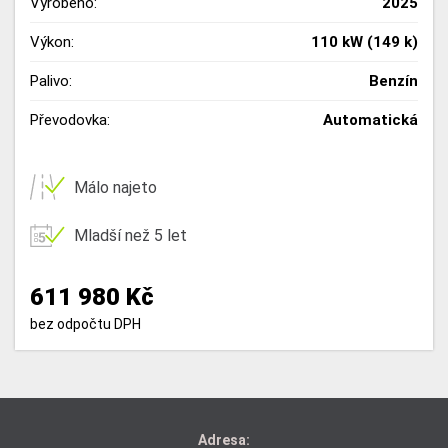
Vyrobeno:
2025
Výkon:
110 kW (149 k)
Palivo:
Benzín
Převodovka:
Automatická
Málo najeto
Mladší než 5 let
611 980 Kč
bez odpočtu DPH
Adresa: