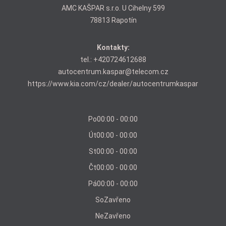
AMC KAŠPAR s.r.o. U Cihelny 599
78813 Rapotín
Kontakty:
tel.:
+420724612688
autocentrum.kaspar@telecom.cz
https://www.kia.com/cz/dealer/autocentrumkaspar
Po
00:00 - 00:00
Út
00:00 - 00:00
St
00:00 - 00:00
Čt
00:00 - 00:00
Pá
00:00 - 00:00
So
Zavřeno
Ne
Zavřeno