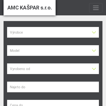
AMC KAŠPAR s.r.o.
Výrobce
Model
Vyrobeno od
Najeto do
Cena do