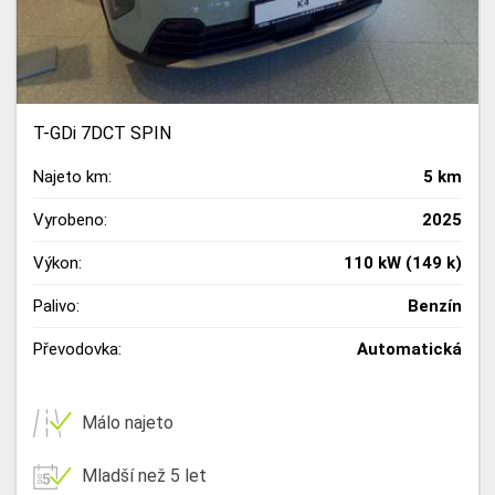
T-GDi 7DCT SPIN
Najeto km:
5 km
Vyrobeno:
2025
Výkon:
110 kW (149 k)
Palivo:
Benzín
Převodovka:
Automatická
Málo najeto
Mladší než 5 let