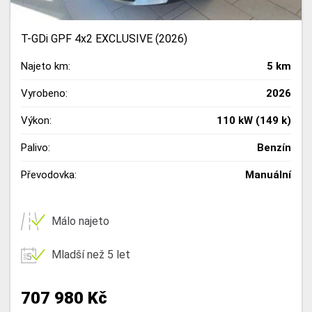
T-GDi GPF 4x2 EXCLUSIVE (2026)
Najeto km:
5 km
Vyrobeno:
2026
Výkon:
110 kW (149 k)
Palivo:
Benzín
Převodovka:
Manuální
Málo najeto
Mladší než 5 let
707 980 Kč