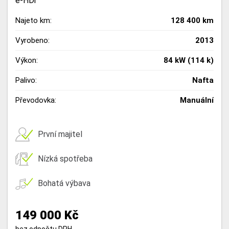
e-HDi
Najeto km:
128 400 km
Vyrobeno:
2013
Výkon:
84 kW (114 k)
Palivo:
Nafta
Převodovka:
Manuální
První majitel
Nízká spotřeba
Bohatá výbava
149 000 Kč
bez odpočtu DPH