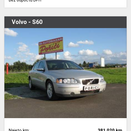
Volvo - S60
Najeto km:
381 020 km