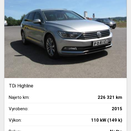
TDi Highline
Najeto km:
226 321 km
Vyrobeno:
2015
Výkon:
110 kW (149 k)