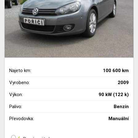
Najeto km:
100 600 km
Vyrobeno:
2009
Výkon:
90 kW (122 k)
Palivo:
Benzín
Převodovka:
Manuální