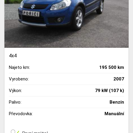
4x4
Najeto km:
195 500 km
Vyrobeno:
2007
Výkon:
79 kW (107 k)
Palivo:
Benzín
Převodovka:
Manuální