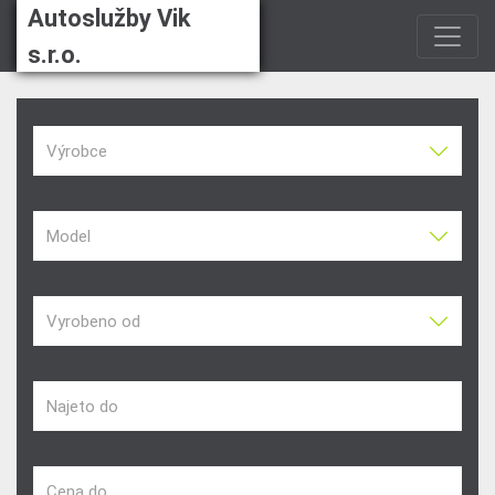
Autoslužby Vik
s.r.o.
Výrobce
Model
Vyrobeno od
Najeto do
Cena do