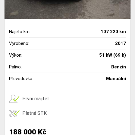
Najeto km:
107 220 km
Vyrobeno:
2017
Výkon:
51 kW (69 k)
Palivo:
Benzín
Převodovka:
Manuální
První majitel
Platná STK
188 000 Kč