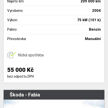
Najeto km:
209 000 km
Vyrobeno:
2004
Výkon:
75 kW (101 k)
Palivo:
Benzín
Převodovka:
Manuální
Nízká spotřeba
55 000 Kč
bez odpočtu DPH
Škoda - Fabia