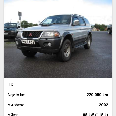
TD
Najeto km:
220 000 km
Vyrobeno:
2002
Výkon:
85 kW (115 k)