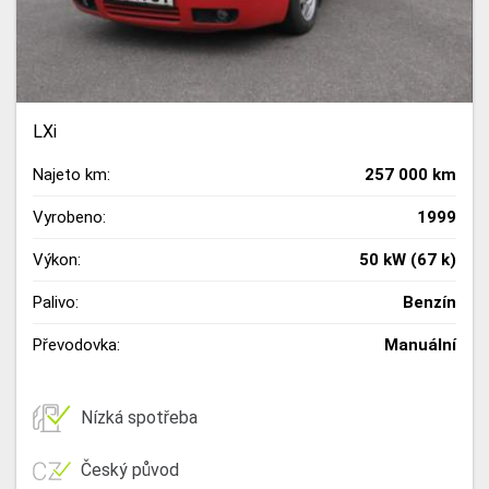
LXi
Najeto km:
257 000 km
Vyrobeno:
1999
Výkon:
50 kW (67 k)
Palivo:
Benzín
Převodovka:
Manuální
Nízká spotřeba
Český původ