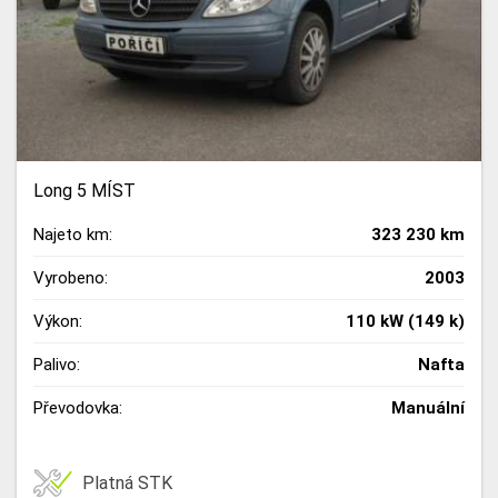
Long 5 MÍST
Najeto km:
323 230 km
Vyrobeno:
2003
Výkon:
110 kW (149 k)
Palivo:
Nafta
Převodovka:
Manuální
Platná STK