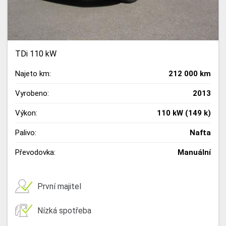
TDi 110 kW
Najeto km:
212 000 km
Vyrobeno:
2013
Výkon:
110 kW (149 k)
Palivo:
Nafta
Převodovka:
Manuální
První majitel
Nízká spotřeba