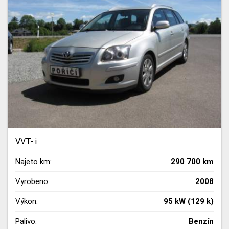
VVT- i
Najeto km:
290 700 km
Vyrobeno:
2008
Výkon:
95 kW (129 k)
Palivo:
Benzín