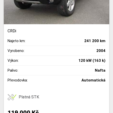
CRDi
Najeto km:
241 200 km
Vyrobeno:
2004
Výkon:
120 kW (163 k)
Palivo:
Nafta
Převodovka:
Automatická
Platná STK
119 000 Kč