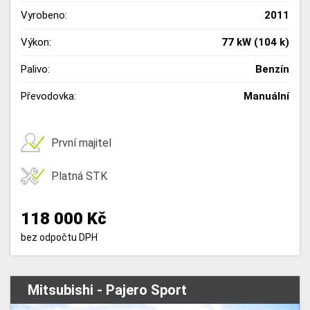
Vyrobeno:
2011
Výkon:
77 kW (104 k)
Palivo:
Benzín
Převodovka:
Manuální
První majitel
Platná STK
118 000 Kč
bez odpočtu DPH
Mitsubishi - Pajero Sport