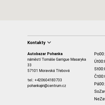
Kontakty
Po
00:
Autobazar Pohanka
náměstí Tomáše Garrigue Masaryka
Út
00:
33
St
00:
57101 Moravská Třebová
Čt
00:
tel.:
+420604183733
Pá
00:
pohankajiri@centrum.cz
So
Za
Ne
Za