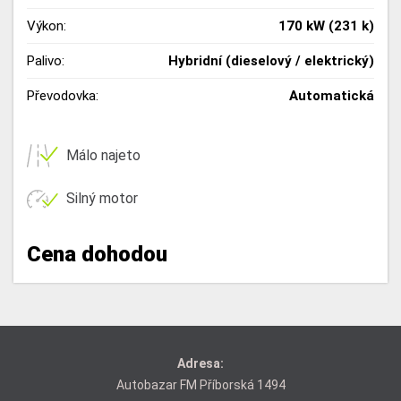
Výkon:
170 kW (231 k)
Palivo:
Hybridní (dieselový / elektrický)
Převodovka:
Automatická
Málo najeto
Silný motor
Cena dohodou
Adresa:
Autobazar FM Příborská 1494