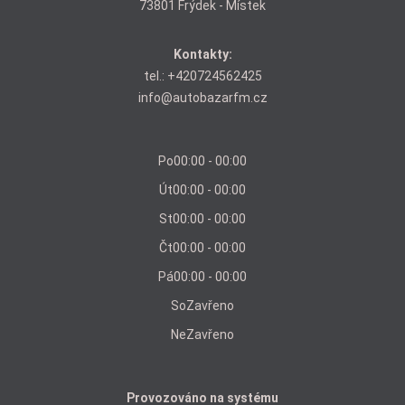
73801 Frýdek - Místek
Kontakty:
tel.:
+420724562425
info@autobazarfm.cz
Po
00:00 - 00:00
Út
00:00 - 00:00
St
00:00 - 00:00
Čt
00:00 - 00:00
Pá
00:00 - 00:00
So
Zavřeno
Ne
Zavřeno
Provozováno na systému