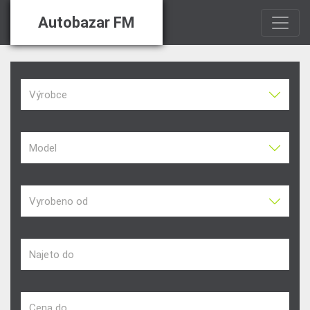
Autobazar FM
Výrobce
Model
Vyrobeno od
Najeto do
Cena do