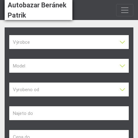
Autobazar Beránek
Patrik
Výrobce
Model
Vyrobeno od
Najeto do
Cena do