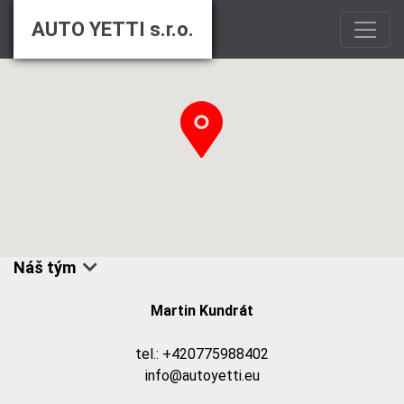
AUTO YETTI s.r.o.
Náš tým
Martin Kundrát
tel.:
+420775988402
info@autoyetti.eu