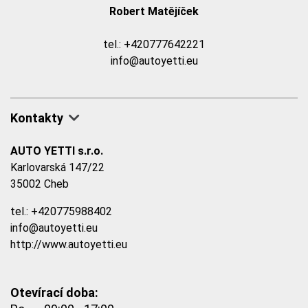
Robert Matějíček
tel.:
+420777642221
info@autoyetti.eu
Kontakty
AUTO YETTI s.r.o.
Karlovarská 147/22
35002 Cheb
tel.:
+420775988402
info@autoyetti.eu
http://www.autoyetti.eu
Otevírací doba: