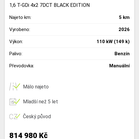
1,6 T-GDi 4x2 7DCT BLACK EDITION
Najeto km:
5 km
Vyrobeno:
2026
Výkon:
110 kW (149 k)
Palivo:
Benzín
Převodovka:
Manuální
Málo najeto
Mladší než 5 let
Český původ
814 980 Kč