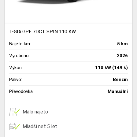
T-GDi GPF 7DCT SPIN 110 KW
Najeto km:
5 km
Vyrobeno:
2026
Výkon:
110 kW (149 k)
Palivo:
Benzín
Převodovka:
Manuální
Málo najeto
Mladší než 5 let