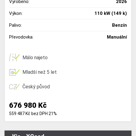
Vyrobeno:
2026
Výkon:
110 kW (149 k)
Palivo:
Benzín
Převodovka:
Manuální
Málo najeto
Mladší než 5 let
Český původ
676 980 Kč
559 487 Kč bez DPH 21%