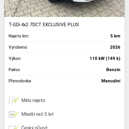
T-GDi 4x2 7DCT EXCLUSIVE PLUS
Najeto km:
5 km
Vyrobeno:
2026
Výkon:
110 kW (149 k)
Palivo:
Benzín
Převodovka:
Manuální
Málo najeto
Mladší než 5 let
Český původ