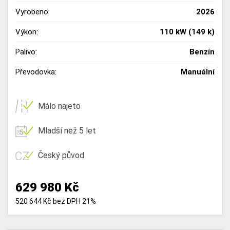
Vyrobeno:
2026
Výkon:
110 kW (149 k)
Palivo:
Benzín
Převodovka:
Manuální
Málo najeto
Mladší než 5 let
Český původ
629 980 Kč
520 644 Kč bez DPH 21%