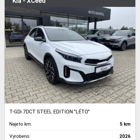
Kia - XCeed
T-GDi 7DCT STEEL EDITION "LÉTO"
Najeto km:
5 km
Vyrobeno:
2026