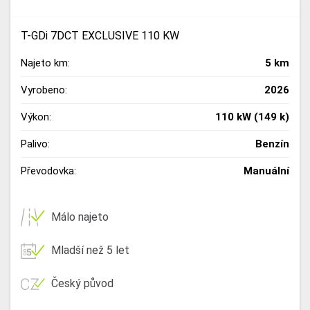
T-GDi 7DCT EXCLUSIVE 110 KW
Najeto km:
5 km
Vyrobeno:
2026
Výkon:
110 kW (149 k)
Palivo:
Benzín
Převodovka:
Manuální
Málo najeto
Mladší než 5 let
Český původ