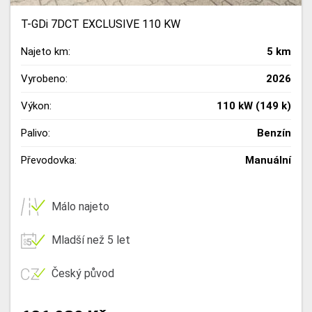
T-GDi 7DCT EXCLUSIVE 110 KW
Najeto km:
5 km
Vyrobeno:
2026
Výkon:
110 kW (149 k)
Palivo:
Benzín
Převodovka:
Manuální
Málo najeto
Mladší než 5 let
Český původ