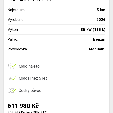
Najeto km:
5 km
Vyrobeno:
2026
Výkon:
85 kW (115 k)
Palivo:
Benzín
Převodovka:
Manuální
Málo najeto
Mladší než 5 let
Český původ
611 980 Kč
505 768 Kč bez DPH 21%