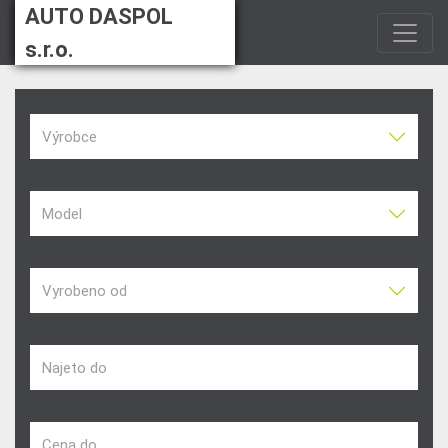
AUTO DASPOL
s.r.o.
Výrobce
Model
Vyrobeno od
Najeto do
Cena do