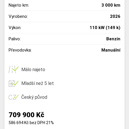
Najeto km:
3 000 km
Vyrobeno:
2026
Výkon:
110 kW (149 k)
Palivo:
Benzín
Převodovka:
Manuální
Málo najeto
Mladší než 5 let
Český původ
709 900 Kč
586 694 Kč bez DPH 21%