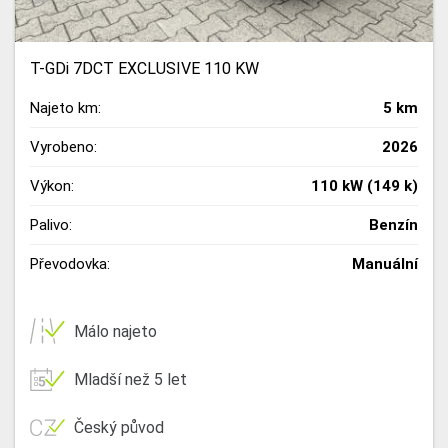
T-GDi 7DCT EXCLUSIVE 110 KW
Najeto km:
5 km
Vyrobeno:
2026
Výkon:
110 kW (149 k)
Palivo:
Benzín
Převodovka:
Manuální
Málo najeto
Mladší než 5 let
Český původ