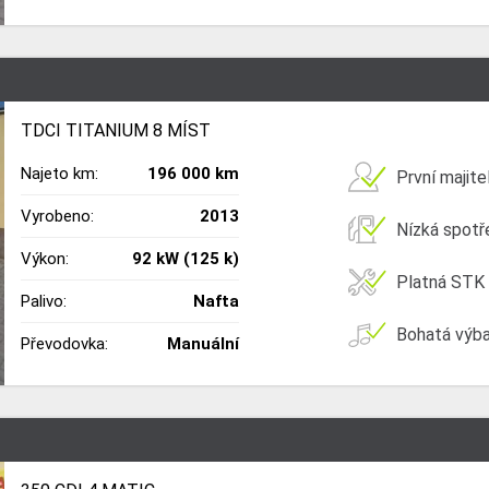
TDCI TITANIUM 8 MÍST
Najeto km:
196 000 km
První majite
Vyrobeno:
2013
Nízká spotř
Výkon:
92 kW (125 k)
Platná STK
Palivo:
Nafta
Bohatá výb
Převodovka:
Manuální