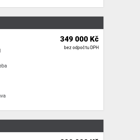
349 000 Kč
bez odpočtu DPH
l
eba
ava