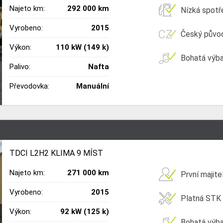
Najeto km:
292 000 km
Nízká spotř
Vyrobeno:
2015
Český půvo
Výkon:
110 kW (149 k)
Bohatá výb
Palivo:
Nafta
Převodovka:
Manuální
TDCI L2H2 KLIMA 9 MÍST
Najeto km:
271 000 km
První majite
Vyrobeno:
2015
Platná STK
Výkon:
92 kW (125 k)
Bohatá výb