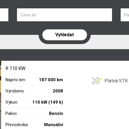
Cena do
Pa
R 110 KW
Najeto km:
187 000 km
Platná STK
Vyrobeno:
2008
Výkon:
110 kW (149 k)
Palivo:
Benzín
Převodovka:
Manuální