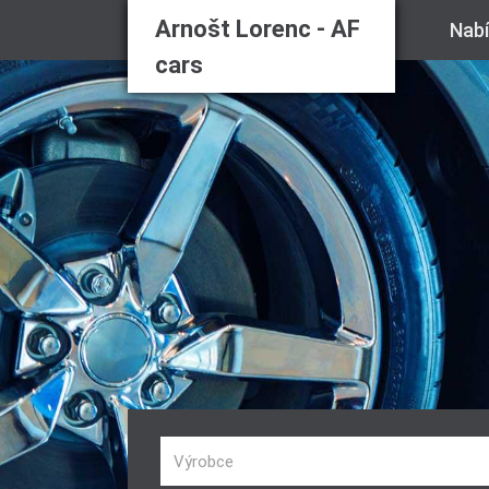
Arnošt Lorenc - AF
Nab
cars
Výrobce