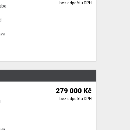
bez odpočtu DPH
eba
d
ava
279 000 Kč
bez odpočtu DPH
l
ava