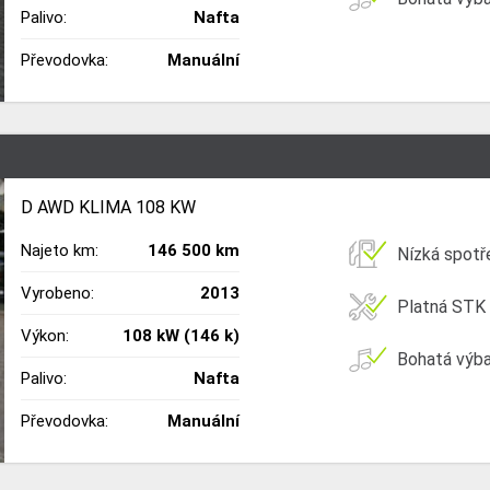
Palivo:
Nafta
Převodovka:
Manuální
D AWD KLIMA 108 KW
Najeto km:
146 500 km
Nízká spotř
Vyrobeno:
2013
Platná STK
Výkon:
108 kW (146 k)
Bohatá výb
Palivo:
Nafta
Převodovka:
Manuální