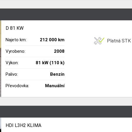
D 81 KW
Najeto km:
212 000 km
Platná STK
Vyrobeno:
2008
Výkon:
81 kW (110 k)
Palivo:
Benzín
Převodovka:
Manuální
HDI L3H2 KLIMA