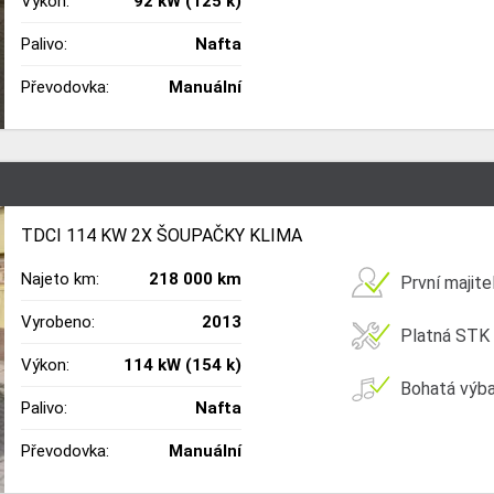
Výkon:
92 kW (125 k)
Palivo:
Nafta
Převodovka:
Manuální
TDCI 114 KW 2X ŠOUPAČKY KLIMA
Najeto km:
218 000 km
První majite
Vyrobeno:
2013
Platná STK
Výkon:
114 kW (154 k)
Bohatá výb
Palivo:
Nafta
Převodovka:
Manuální