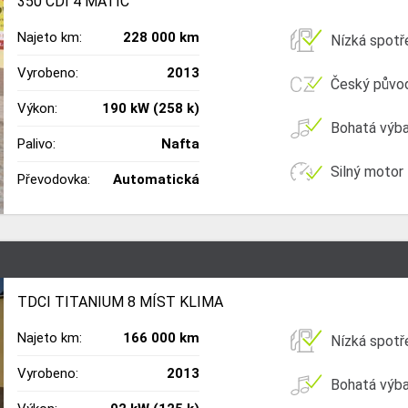
350 CDI 4 MATIC
Najeto km:
228 000 km
Nízká spotř
Vyrobeno:
2013
Český půvo
Výkon:
190 kW (258 k)
Bohatá výb
Palivo:
Nafta
Silný motor
Převodovka:
Automatická
TDCI TITANIUM 8 MÍST KLIMA
Najeto km:
166 000 km
Nízká spotř
Vyrobeno:
2013
Bohatá výb