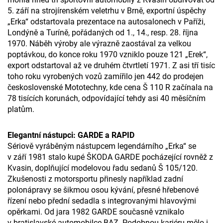
5. září na strojírenském veletrhu v Brně, exportní úspěchy
„Erka“ odstartovala prezentace na autosalonech v Paříži,
Londýně a Turíně, pořádaných od 1., 14., resp. 28. října
1970. Náběh výroby ale výrazně zaostával za velkou
poptávkou, do konce roku 1970 vzniklo pouze 121 „Erek“,
export odstartoval až ve druhém čtvrtletí 1971. Z asi tří tisíc
toho roku vyrobených vozů zamířilo jen 442 do prodejen
československé Mototechny, kde cena Š 110 R začínala na
78 tisících korunách, odpovídající tehdy asi 40 měsíčním
platům.
Elegantní nástupci: GARDE a RAPID
Sériově vyráběným nástupcem legendárního „Erka“ se
v září 1981 stalo kupé ŠKODA GARDE pocházející rovněž z
Kvasin, doplňující modelovou řadu sedanů Š 105/120.
Zkušenosti z motorsportu přinesly například zadní
polonápravy se šikmou osou kývání, přesné hřebenové
řízení nebo přední sedadla s integrovanými hlavovými
opěrkami. Od jara 1982 GARDE současně vznikalo
v bratislavské automobilce BAZ. Podobnou kariéru mělo i