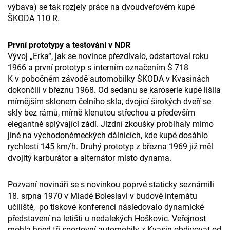
výbava) se tak rozjely práce na dvoudveřovém kupé
ŠKODA 110 R.
První prototypy a testování v NDR
Vývoj „Erka“, jak se novince přezdívalo, odstartoval roku
1966 a první prototyp s interním označením Š 718
K v pobočném závodě automobilky ŠKODA v Kvasinách
dokončili v březnu 1968. Od sedanu se karoserie kupé lišila
mírnějším sklonem čelního skla, dvojicí širokých dveří se
skly bez rámů, mírně klenutou střechou a především
elegantně splývající zádí. Jízdní zkoušky probíhaly mimo
jiné na východoněmeckých dálnicích, kde kupé dosáhlo
rychlosti 145 km/h. Druhý prototyp z března 1969 již měl
dvojitý karburátor a alternátor místo dynama.
Pozvaní novináři se s novinkou poprvé staticky seznámili
18. srpna 1970 v Mladé Boleslavi v budově internátu
učiliště, po tiskové konferenci následovalo dynamické
představení na letišti u nedalekých Hoškovic. Veřejnost
mohla hned tři sportovní automobily z Kvasin obdivovat od