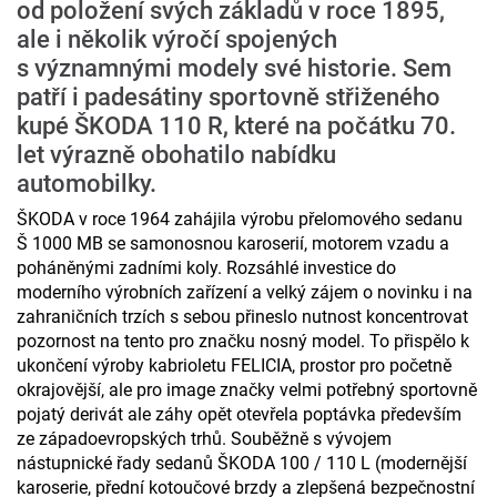
od položení svých základů v roce 1895,
ale i několik výročí spojených
s významnými modely své historie. Sem
patří i padesátiny sportovně střiženého
kupé ŠKODA 110 R, které na počátku 70.
let výrazně obohatilo nabídku
automobilky.
ŠKODA v roce 1964 zahájila výrobu přelomového sedanu
Š 1000 MB se samonosnou karoserií, motorem vzadu a
poháněnými zadními koly. Rozsáhlé investice do
moderního výrobních zařízení a velký zájem o novinku i na
zahraničních trzích s sebou přineslo nutnost koncentrovat
pozornost na tento pro značku nosný model. To přispělo k
ukončení výroby kabrioletu FELICIA, prostor pro početně
okrajovější, ale pro image značky velmi potřebný sportovně
pojatý derivát ale záhy opět otevřela poptávka především
ze západoevropských trhů. Souběžně s vývojem
nástupnické řady sedanů ŠKODA 100 / 110 L (modernější
karoserie, přední kotoučové brzdy a zlepšená bezpečnostní